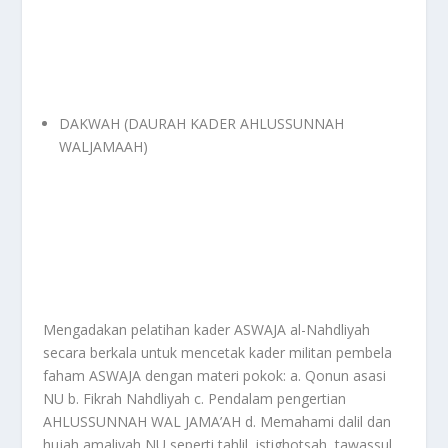
DAKWAH (DAURAH KADER AHLUSSUNNAH
WALJAMAAH)
Mengadakan pelatihan kader ASWAJA al-Nahdliyah
secara berkala untuk mencetak kader militan pembela
faham ASWAJA dengan materi pokok: a. Qonun asasi
NU b. Fikrah Nahdliyah c. Pendalam pengertian
AHLUSSUNNAH WAL JAMA’AH d. Memahami dalil dan
hujah amaliyah NU seperti tahlil, istighotsah, tawassul