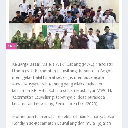
SKOR
SKOR
0%
0%
Keluarga Besar Majelis Wakil Cabang (MWC) Nahdlatul
Ulama (NU) Kecamatan Leuwiliang, Kabupaten Bogor,
menggelar Halal bihalal sekaligus membuka acara
Rapat Musyawarah Ranting yang dilaksanakan di
kediaman KH. Entis Sutisna selaku Mustasyar MWC NU
Kecamatan Leuwiliang, tepatnya di desa puraseda
kecamatan Leuwiliang, Senin sore (14/4/2025).
Momentum halalbihalal tersebut dihadiri keluarga besar
Nahdiyin se-Kecamatan Leuwiliang dari mulai jajaran