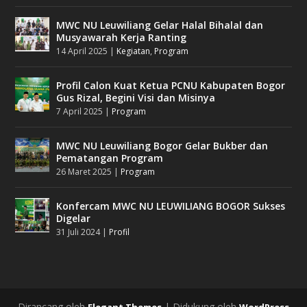
MWC NU Leuwiliang Gelar Halal Bihalal dan
Musyawarah Kerja Ranting
14 April 2025
|
Kegiatan
,
Program
Profil Calon Kuat Ketua PCNU Kabupaten Bogor
Gus Rizal, Begini Visi dan Misinya
7 April 2025
|
Program
MWC NU Leuwiliang Bogor Gelar Bukber dan
Pematangan Program
26 Maret 2025
|
Program
Konfercam MWC NU LEUWILIANG BOGOR Sukses
Digelar
31 Juli 2024
|
Profil
Dirancang oleh
| Didukung oleh
Elegant Themes
WordPress