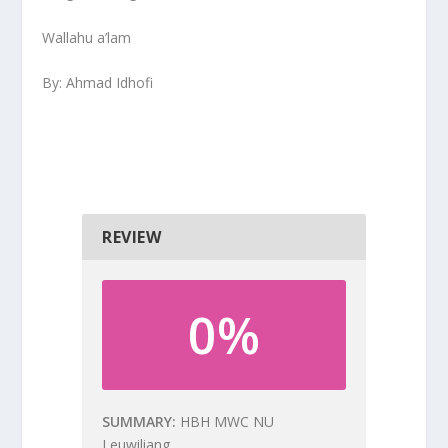
Wallahu a’lam
By: Ahmad Idhofi
REVIEW
0%
SUMMARY
HBH MWC NU
Leuwiliang