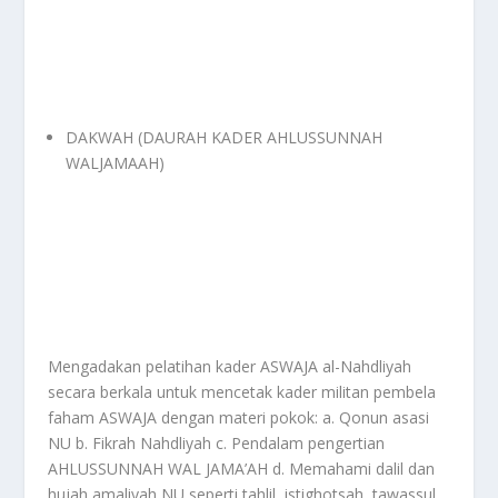
DAKWAH (DAURAH KADER AHLUSSUNNAH
WALJAMAAH)
Mengadakan pelatihan kader ASWAJA al-Nahdliyah
secara berkala untuk mencetak kader militan pembela
faham ASWAJA dengan materi pokok: a. Qonun asasi
NU b. Fikrah Nahdliyah c. Pendalam pengertian
AHLUSSUNNAH WAL JAMA’AH d. Memahami dalil dan
hujah amaliyah NU seperti tahlil, istighotsah, tawassul