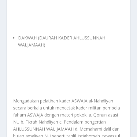
DAKWAH (DAURAH KADER AHLUSSUNNAH
WALJAMAAH)
Mengadakan pelatihan kader ASWAJA al-Nahdliyah
secara berkala untuk mencetak kader militan pembela
faham ASWAJA dengan materi pokok: a. Qonun asasi
NU b. Fikrah Nahdliyah c. Pendalam pengertian
AHLUSSUNNAH WAL JAMA’AH d. Memahami dalil dan
hujah amaliyah NU seperti tahlil, istighotsah, tawassul