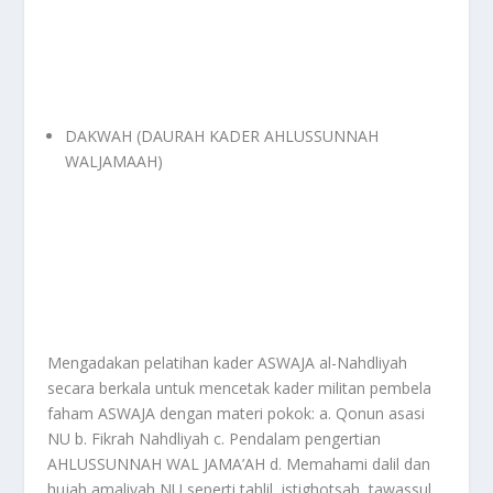
DAKWAH (DAURAH KADER AHLUSSUNNAH
WALJAMAAH)
Mengadakan pelatihan kader ASWAJA al-Nahdliyah
secara berkala untuk mencetak kader militan pembela
faham ASWAJA dengan materi pokok: a. Qonun asasi
NU b. Fikrah Nahdliyah c. Pendalam pengertian
AHLUSSUNNAH WAL JAMA’AH d. Memahami dalil dan
hujah amaliyah NU seperti tahlil, istighotsah, tawassul