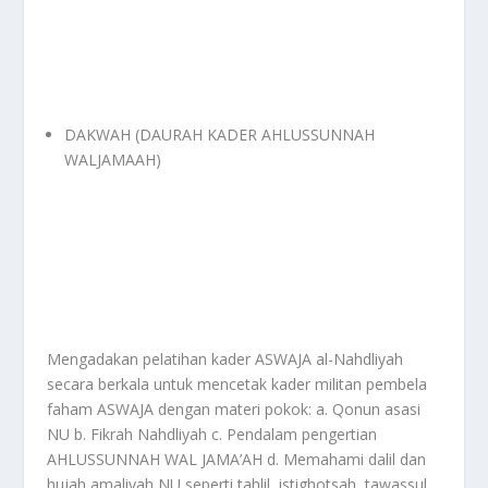
DAKWAH (DAURAH KADER AHLUSSUNNAH
WALJAMAAH)
Mengadakan pelatihan kader ASWAJA al-Nahdliyah
secara berkala untuk mencetak kader militan pembela
faham ASWAJA dengan materi pokok: a. Qonun asasi
NU b. Fikrah Nahdliyah c. Pendalam pengertian
AHLUSSUNNAH WAL JAMA’AH d. Memahami dalil dan
hujah amaliyah NU seperti tahlil, istighotsah, tawassul