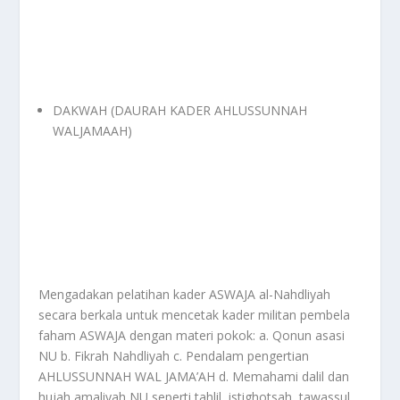
DAKWAH (DAURAH KADER AHLUSSUNNAH
WALJAMAAH)
Mengadakan pelatihan kader ASWAJA al-Nahdliyah
secara berkala untuk mencetak kader militan pembela
faham ASWAJA dengan materi pokok: a. Qonun asasi
NU b. Fikrah Nahdliyah c. Pendalam pengertian
AHLUSSUNNAH WAL JAMA’AH d. Memahami dalil dan
hujah amaliyah NU seperti tahlil, istighotsah, tawassul