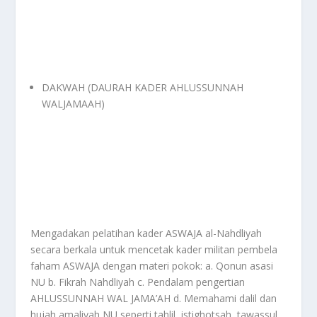
DAKWAH (DAURAH KADER AHLUSSUNNAH
WALJAMAAH)
Mengadakan pelatihan kader ASWAJA al-Nahdliyah
secara berkala untuk mencetak kader militan pembela
faham ASWAJA dengan materi pokok: a. Qonun asasi
NU b. Fikrah Nahdliyah c. Pendalam pengertian
AHLUSSUNNAH WAL JAMA’AH d. Memahami dalil dan
hujah amaliyah NU seperti tahlil, istighotsah, tawassul