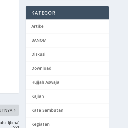
KATEGORI
Artikel
BANOM
Diskusi
Download
Hujjah Aswaja
Kajian
Kata Sambutan
UTNYA
tul Ijtima’
Kegiatan
XXI