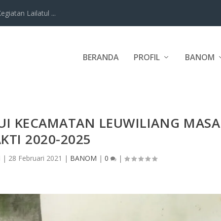
iatan Lailatul ...
BERANDA
PROFIL
BANOM
UI KECAMATAN LEUWILIANG MASA
KTI 2020-2025
i
|
28 Februari 2021
|
BANOM
|
0
|