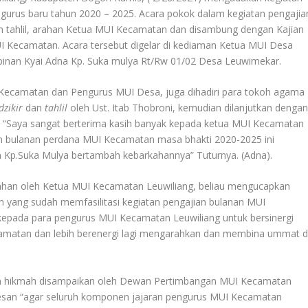
gurus baru tahun 2020 – 2025. Acara pokok dalam kegiatan pengajia
an tahlil, arahan Ketua MUI Kecamatan dan disambung dengan Kajian
 Kecamatan. Acara tersebut digelar di kediaman Ketua MUI Desa
pinan Kyai Adna Kp. Suka mulya Rt/Rw 01/02 Desa Leuwimekar.
I Kecamatan dan Pengurus MUI Desa, juga dihadiri para tokoh agama
dzikir
dan
tahlil
oleh Ust. Itab Thobroni, kemudian dilanjutkan denga
 “Saya sangat berterima kasih banyak kepada ketua MUI Kecamatan
 bulanan perdana MUI Kecamatan masa bhakti 2020-2025 ini
n Kp.Suka Mulya bertambah kebarkahannya” Tuturnya. (Adna).
rahan oleh Ketua MUI Kecamatan Leuwiliang, beliau mengucapkan
 yang sudah memfasilitasi kegiatan pengajian bulanan MUI
epada para pengurus MUI Kecamatan Leuwiliang untuk bersinergi
atan dan lebih berenergi lagi mengarahkan dan membina ummat d
an hikmah disampaikan oleh Dewan Pertimbangan MUI Kecamatan
rpesan “agar seluruh komponen jajaran pengurus MUI Kecamatan