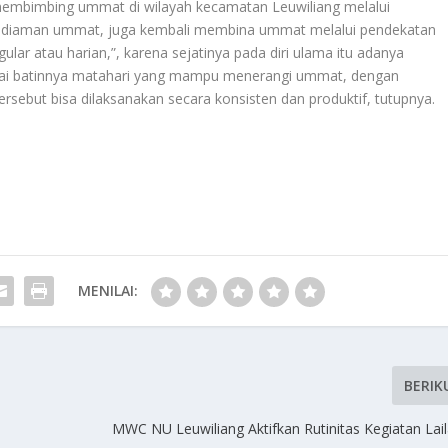
membimbing ummat di wilayah kecamatan Leuwiliang melalui
kediaman ummat, juga kembali membina ummat melalui pendekatan
lar atau harian,”, karena sejatinya pada diri ulama itu adanya
ai batinnya matahari yang mampu menerangi ummat, dengan
rsebut bisa dilaksanakan secara konsisten dan produktif, tutupnya.
MENILAI:
BERIK
MWC NU Leuwiliang Aktifkan Rutinitas Kegiatan Laila