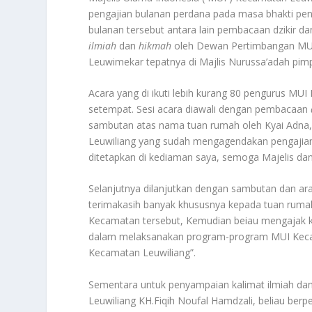
pengajian bulanan perdana pada masa bhakti pen
bulanan tersebut antara lain pembacaan dzikir d
ilmiah
dan
hikmah
oleh Dewan Pertimbangan MUI
Leuwimekar tepatnya di Majlis Nurussa’adah pim
Acara yang di ikuti lebih kurang 80 pengurus MU
setempat. Sesi acara diawali dengan pembacaan
sambutan atas nama tuan rumah oleh Kyai Adna,
Leuwiliang yang sudah mengagendakan pengajian
ditetapkan di kediaman saya, semoga Majelis da
Selanjutnya dilanjutkan dengan sambutan dan a
terimakasih banyak khususnya kepada tuan rumah
Kecamatan tersebut, Kemudian beiau mengajak k
dalam melaksanakan program-program MUI Kecam
Kecamatan Leuwiliang”.
Sementara untuk penyampaian kalimat ilmiah d
Leuwiliang KH.Fiqih Noufal Hamdzali, beliau be