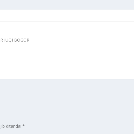
ER IUQI BOGOR
jib ditandai
*