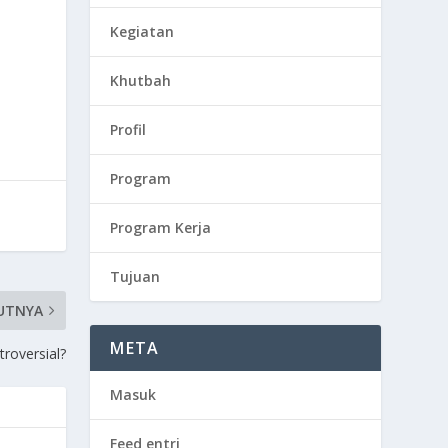
Kegiatan
Khutbah
Profil
Program
Program Kerja
Tujuan
UTNYA
META
roversial?
Masuk
Feed entri