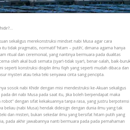
hidir?…
Akuan sekaligus merekonstruksi mindset nabi Musa agar cara
tu tidak pragmatis, normatif ‘hitam – putih’, dimana agama hanya
lam ritual dan ceremonial, yang nantinya bermuara pada dualitas
cerna oleh akal budi semata (syar’i-tidak syar’i, benar-salah, baik-buru
i seperti konstruksi disiplin ilmu fiqih yang seperti mudah dibaca dan
ur mysteri atau teka teki senyawa cinta sang pencipta.
nnya sosok nabi Khidir dengan misi mendestruksi ke-Akuan sekaligus
ada diri nabi Musa pada saat itu, Jika boleh berpendapat maka
 robot” dengan sifat kekakuannya tanpa rasa, yang justru berpotensi
 beliau (nabi Musa) hendak didesign dengan dunia ilmu yang tak
eki dan misteri, bukan sekedar ilmu yang bersifat hitam putih yang
usia, pada akhir jawabannya nanti bermuara pada pada pemahaman