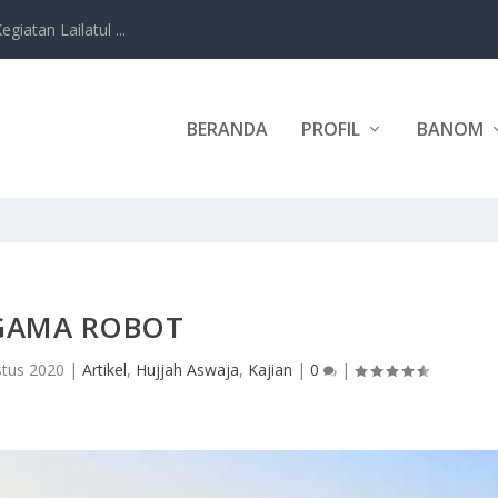
iatan Lailatul ...
BERANDA
PROFIL
BANOM
GAMA ROBOT
stus 2020
|
Artikel
,
Hujjah Aswaja
,
Kajian
|
0
|