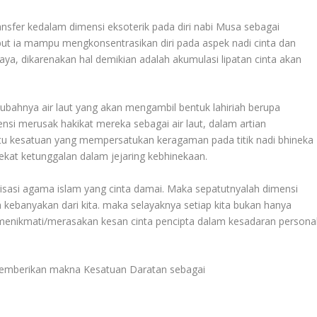
transfer kedalam dimensi eksoterik pada diri nabi Musa sebagai
t ia mampu mengkonsentrasikan diri pada aspek nadi cinta dan
ya, dikarenakan hal demikian adalah akumulasi lipatan cinta akan
ak ubahnya air laut yang akan mengambil bentuk lahiriah berupa
i merusak hakikat mereka sebagai air laut, dalam artian
tu kesatuan yang mempersatukan keragaman pada titik nadi bhineka
kat ketunggalan dalam jejaring kebhinekaan.
lisasi agama islam yang cinta damai. Maka sepatutnyalah dimensi
eh kebanyakan dari kita. maka selayaknya setiap kita bukan hanya
 menikmati/merasakan kesan cinta pencipta dalam kesadaran persona
 memberikan makna Kesatuan Daratan sebagai