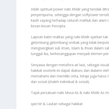
Inilah spiritual power nabi Khidir yang hendak di
penyempurna, sehingga dengan softpower tersebu
kasih sayang terhadap seluruh mahluk dan alam ra
kesan-kesan Pencipta.
Lapisan batin realitas yang nabi khidir ajarkan t
gelombang-gelombang ombak yang tidak berpotens
mengsiergikan sub Iman, Islam & Ihsan dalam sa
tunggal Ika, berkesanggupan menjadi elemen pere
Senyawa dengan metafora air laut, sebagai visua
hakikat esoterik ini dapat diakses dan dialami ol
memahami dan memiliki cinta, tetapi juga harus
dan sosial (shaleh individual & sosial).
Tajuk persatuan nabi Musa As & nabi Khidir As
syari’at
& Lautan sebagai hakikat