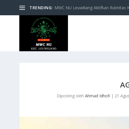
TRENDING:
MWC NU Leuwiliang Aktifkan Rutinitas Keg
A
Diposting oleh
Ahmad Idhofi
|
21 Agu