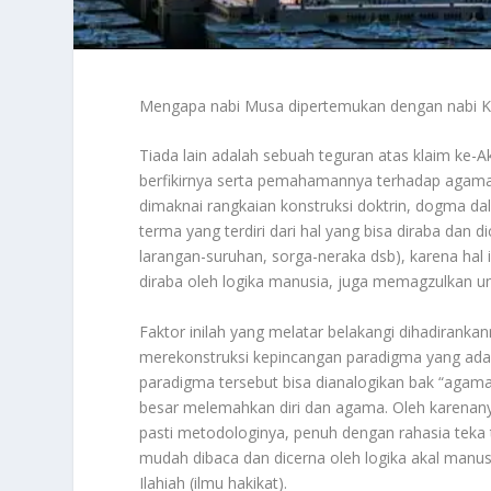
Mengapa nabi Musa dipertemukan dengan nabi K
Tiada lain adalah sebuah teguran atas klaim ke-
berfikirnya serta pemahamannya terhadap agama i
dimaknai rangkaian konstruksi doktrin, dogma da
terma yang terdiri dari hal yang bisa diraba dan di
larangan-suruhan, sorga-neraka dsb), karena hal in
diraba oleh logika manusia, juga memagzulkan uns
Faktor inilah yang melatar belakangi dihadiranka
merekonstruksi kepincangan paradigma yang ada p
paradigma tersebut bisa dianalogikan bak “agama
besar melemahkan diri dan agama. Oleh karenanya
pasti metodologinya, penuh dengan rahasia teka t
mudah dibaca dan dicerna oleh logika akal man
Ilahiah (ilmu hakikat).