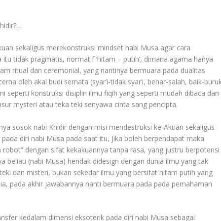
hidir?…
Akuan sekaligus merekonstruksi mindset nabi Musa agar cara
tu tidak pragmatis, normatif ‘hitam – putih’, dimana agama hanya
lam ritual dan ceremonial, yang nantinya bermuara pada dualitas
cerna oleh akal budi semata (syar’i-tidak syar’i, benar-salah, baik-buru
i seperti konstruksi disiplin ilmu fiqih yang seperti mudah dibaca dan
ur mysteri atau teka teki senyawa cinta sang pencipta.
nnya sosok nabi Khidir dengan misi mendestruksi ke-Akuan sekaligus
ada diri nabi Musa pada saat itu, Jika boleh berpendapat maka
 robot” dengan sifat kekakuannya tanpa rasa, yang justru berpotensi
 beliau (nabi Musa) hendak didesign dengan dunia ilmu yang tak
eki dan misteri, bukan sekedar ilmu yang bersifat hitam putih yang
usia, pada akhir jawabannya nanti bermuara pada pada pemahaman
transfer kedalam dimensi eksoterik pada diri nabi Musa sebagai