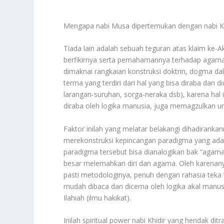
Mengapa nabi Musa dipertemukan dengan nabi K
Tiada lain adalah sebuah teguran atas klaim ke-
berfikirnya serta pemahamannya terhadap agama i
dimaknai rangkaian konstruksi doktrin, dogma da
terma yang terdiri dari hal yang bisa diraba dan di
larangan-suruhan, sorga-neraka dsb), karena hal in
diraba oleh logika manusia, juga memagzulkan uns
Faktor inilah yang melatar belakangi dihadiranka
merekonstruksi kepincangan paradigma yang ada p
paradigma tersebut bisa dianalogikan bak “agama
besar melemahkan diri dan agama. Oleh karenanya
pasti metodologinya, penuh dengan rahasia teka t
mudah dibaca dan dicerna oleh logika akal man
Ilahiah (ilmu hakikat).
Inilah spiritual power nabi Khidir yang hendak di