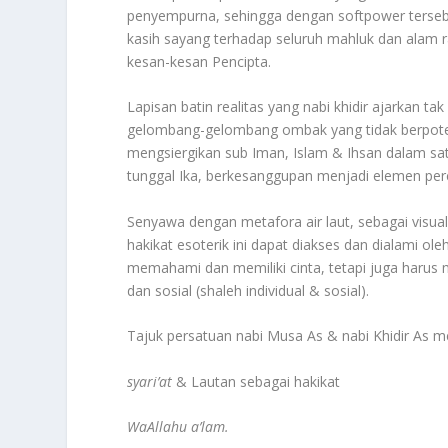
penyempurna, sehingga dengan softpower tersebu
kasih sayang terhadap seluruh mahluk dan alam ra
kesan-kesan Pencipta.
Lapisan batin realitas yang nabi khidir ajarkan t
gelombang-gelombang ombak yang tidak berpotens
mengsiergikan sub Iman, Islam & Ihsan dalam sa
tunggal Ika, berkesanggupan menjadi elemen pere
Senyawa dengan metafora air laut, sebagai visua
hakikat esoterik ini dapat diakses dan dialami ol
memahami dan memiliki cinta, tetapi juga harus
dan sosial (shaleh individual & sosial).
Tajuk persatuan nabi Musa As & nabi Khidir As
syari’at
& Lautan sebagai hakikat
WaAllahu a’lam.