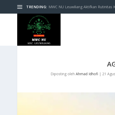
TRENDING:
MWC NU Leuwiliang Aktifkan Rutinitas Keg
A
Diposting oleh
Ahmad Idhofi
|
21 Agu