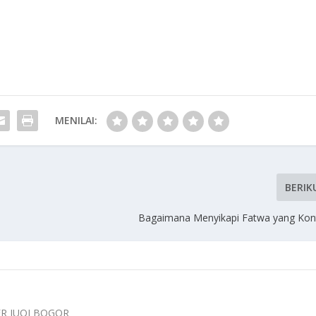
MENILAI:
BERIK
Bagaimana Menyikapi Fatwa yang Kont
ER IUQI BOGOR