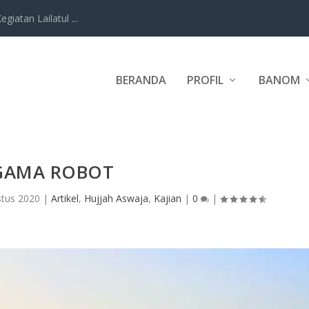
iatan Lailatul ...
BERANDA
PROFIL
BANOM
GAMA ROBOT
stus 2020
|
Artikel
,
Hujjah Aswaja
,
Kajian
|
0
|