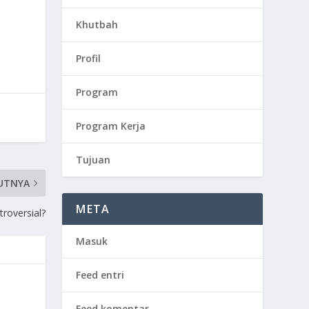
Khutbah
Profil
Program
Program Kerja
Tujuan
UTNYA
META
roversial?
Masuk
Feed entri
Feed komentar