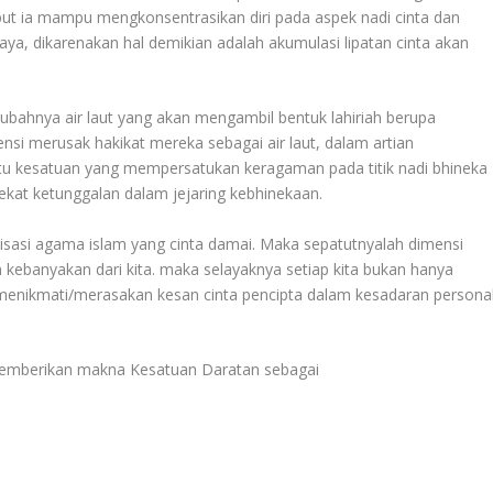
t ia mampu mengkonsentrasikan diri pada aspek nadi cinta dan
ya, dikarenakan hal demikian adalah akumulasi lipatan cinta akan
ak ubahnya air laut yang akan mengambil bentuk lahiriah berupa
i merusak hakikat mereka sebagai air laut, dalam artian
tu kesatuan yang mempersatukan keragaman pada titik nadi bhineka
kat ketunggalan dalam jejaring kebhinekaan.
lisasi agama islam yang cinta damai. Maka sepatutnyalah dimensi
eh kebanyakan dari kita. maka selayaknya setiap kita bukan hanya
 menikmati/merasakan kesan cinta pencipta dalam kesadaran persona
 memberikan makna Kesatuan Daratan sebagai