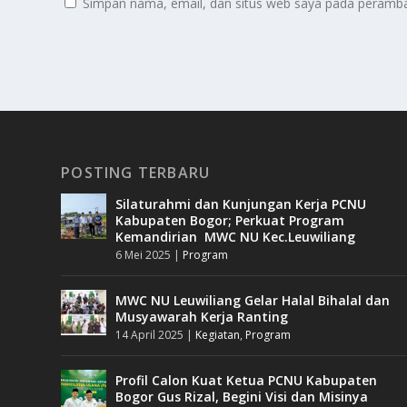
Simpan nama, email, dan situs web saya pada peramban
POSTING TERBARU
Silaturahmi dan Kunjungan Kerja PCNU
Kabupaten Bogor; Perkuat Program
Kemandirian MWC NU Kec.Leuwiliang
6 Mei 2025
|
Program
MWC NU Leuwiliang Gelar Halal Bihalal dan
Musyawarah Kerja Ranting
14 April 2025
|
Kegiatan
,
Program
Profil Calon Kuat Ketua PCNU Kabupaten
Bogor Gus Rizal, Begini Visi dan Misinya