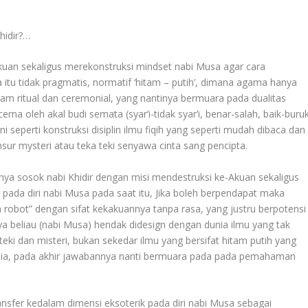
hidir?…
Akuan sekaligus merekonstruksi mindset nabi Musa agar cara
tu tidak pragmatis, normatif ‘hitam – putih’, dimana agama hanya
lam ritual dan ceremonial, yang nantinya bermuara pada dualitas
cerna oleh akal budi semata (syar’i-tidak syar’i, benar-salah, baik-buru
i seperti konstruksi disiplin ilmu fiqih yang seperti mudah dibaca dan
ur mysteri atau teka teki senyawa cinta sang pencipta.
nnya sosok nabi Khidir dengan misi mendestruksi ke-Akuan sekaligus
ada diri nabi Musa pada saat itu, Jika boleh berpendapat maka
 robot” dengan sifat kekakuannya tanpa rasa, yang justru berpotensi
 beliau (nabi Musa) hendak didesign dengan dunia ilmu yang tak
eki dan misteri, bukan sekedar ilmu yang bersifat hitam putih yang
usia, pada akhir jawabannya nanti bermuara pada pada pemahaman
transfer kedalam dimensi eksoterik pada diri nabi Musa sebagai