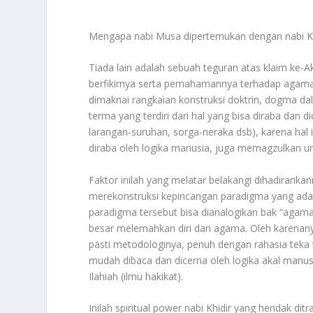
Mengapa nabi Musa dipertemukan dengan nabi K
Tiada lain adalah sebuah teguran atas klaim ke-
berfikirnya serta pemahamannya terhadap agama i
dimaknai rangkaian konstruksi doktrin, dogma da
terma yang terdiri dari hal yang bisa diraba dan di
larangan-suruhan, sorga-neraka dsb), karena hal in
diraba oleh logika manusia, juga memagzulkan uns
Faktor inilah yang melatar belakangi dihadiranka
merekonstruksi kepincangan paradigma yang ada p
paradigma tersebut bisa dianalogikan bak “agama
besar melemahkan diri dan agama. Oleh karenanya
pasti metodologinya, penuh dengan rahasia teka t
mudah dibaca dan dicerna oleh logika akal man
Ilahiah (ilmu hakikat).
Inilah spiritual power nabi Khidir yang hendak di