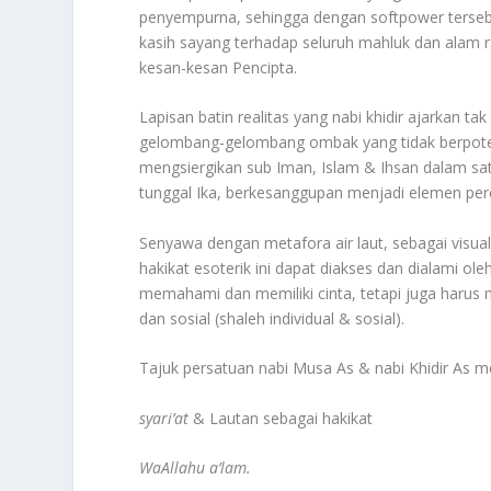
penyempurna, sehingga dengan softpower tersebu
kasih sayang terhadap seluruh mahluk dan alam ra
kesan-kesan Pencipta.
Lapisan batin realitas yang nabi khidir ajarkan t
gelombang-gelombang ombak yang tidak berpotens
mengsiergikan sub Iman, Islam & Ihsan dalam sa
tunggal Ika, berkesanggupan menjadi elemen pere
Senyawa dengan metafora air laut, sebagai visua
hakikat esoterik ini dapat diakses dan dialami ol
memahami dan memiliki cinta, tetapi juga harus
dan sosial (shaleh individual & sosial).
Tajuk persatuan nabi Musa As & nabi Khidir As
syari’at
& Lautan sebagai hakikat
WaAllahu a’lam.