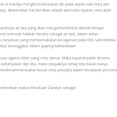
t ia mampu mengkonsentrasikan diri pada aspek nadi cinta dan
ya, dikarenakan hal demikian adalah akumulasi lipatan cinta akan
ak ubahnya air laut yang akan mengambil bentuk lahiriah berupa
i merusak hakikat mereka sebagai air laut, dalam artian
tu kesatuan yang mempersatukan keragaman pada titik nadi bhineka
kat ketunggalan dalam jejaring kebhinekaan.
lisasi agama islam yang cinta damai. Maka sepatutnyalah dimensi
eh kebanyakan dari kita. maka selayaknya setiap kita bukan hanya
 menikmati/merasakan kesan cinta pencipta dalam kesadaran persona
 memberikan makna Kesatuan Daratan sebagai