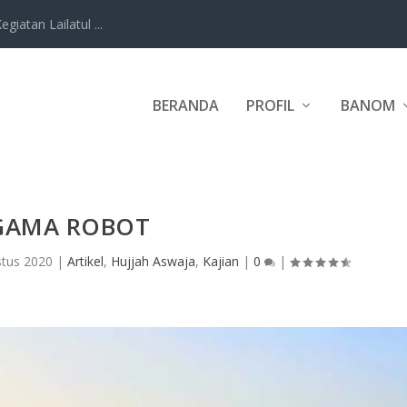
iatan Lailatul ...
BERANDA
PROFIL
BANOM
GAMA ROBOT
stus 2020
|
Artikel
,
Hujjah Aswaja
,
Kajian
|
0
|