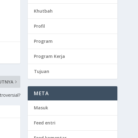
Khutbah
Profil
Program
Program Kerja
Tujuan
UTNYA
META
roversial?
Masuk
Feed entri
Feed komentar