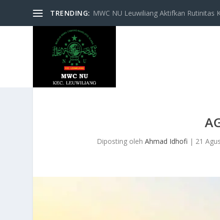
TRENDING:
MWC NU Leuwiliang Aktifkan Rutinitas Keg
A
Diposting oleh
Ahmad Idhofi
|
21 Agu