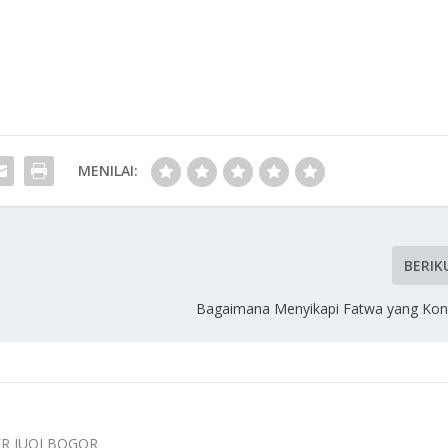
MENILAI:
BERIK
Bagaimana Menyikapi Fatwa yang Kont
ER IUQI BOGOR