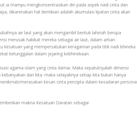
t ia mampu mengkonsentrasikan diri pada aspek nadi cinta dan
ya, dikarenakan hal demikian adalah akumulasi lipatan cinta akan
ak ubahnya air laut yang akan mengambil bentuk lahiriah berupa
i merusak hakikat mereka sebagai air laut, dalam artian
tu kesatuan yang mempersatukan keragaman pada titik nadi bhineka
kat ketunggalan dalam jejaring kebhinekaan.
lisasi agama islam yang cinta damai. Maka sepatutnyalah dimensi
eh kebanyakan dari kita. maka selayaknya setiap kita bukan hanya
 menikmati/merasakan kesan cinta pencipta dalam kesadaran persona
 memberikan makna Kesatuan Daratan sebagai