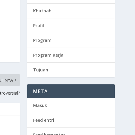
Khutbah
Profil
Program
Program Kerja
Tujuan
UTNYA
META
roversial?
Masuk
Feed entri
Feed komentar