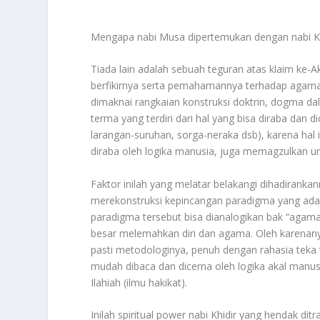
Mengapa nabi Musa dipertemukan dengan nabi K
Tiada lain adalah sebuah teguran atas klaim ke-
berfikirnya serta pemahamannya terhadap agama i
dimaknai rangkaian konstruksi doktrin, dogma da
terma yang terdiri dari hal yang bisa diraba dan di
larangan-suruhan, sorga-neraka dsb), karena hal in
diraba oleh logika manusia, juga memagzulkan uns
Faktor inilah yang melatar belakangi dihadiranka
merekonstruksi kepincangan paradigma yang ada p
paradigma tersebut bisa dianalogikan bak “agama
besar melemahkan diri dan agama. Oleh karenanya
pasti metodologinya, penuh dengan rahasia teka t
mudah dibaca dan dicerna oleh logika akal man
Ilahiah (ilmu hakikat).
Inilah spiritual power nabi Khidir yang hendak di