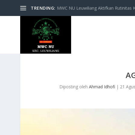
TRENDING:
MWC NU Leuwiliang Aktifkan Rutinitas Keg
A
Diposting oleh
Ahmad Idhofi
|
21 Agu