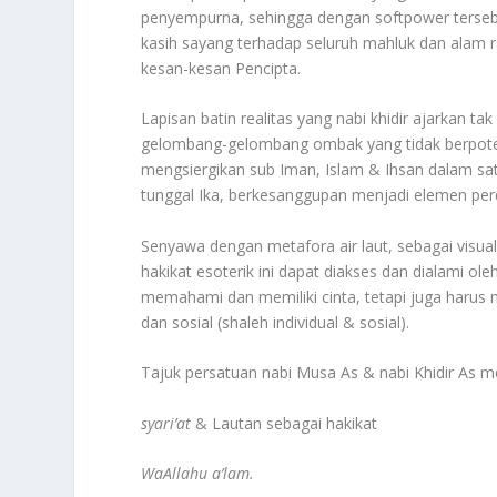
penyempurna, sehingga dengan softpower tersebu
kasih sayang terhadap seluruh mahluk dan alam ra
kesan-kesan Pencipta.
Lapisan batin realitas yang nabi khidir ajarkan t
gelombang-gelombang ombak yang tidak berpotens
mengsiergikan sub Iman, Islam & Ihsan dalam sa
tunggal Ika, berkesanggupan menjadi elemen pere
Senyawa dengan metafora air laut, sebagai visua
hakikat esoterik ini dapat diakses dan dialami ol
memahami dan memiliki cinta, tetapi juga harus
dan sosial (shaleh individual & sosial).
Tajuk persatuan nabi Musa As & nabi Khidir As
syari’at
& Lautan sebagai hakikat
WaAllahu a’lam.