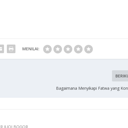
MENILAI:
BERIK
Bagaimana Menyikapi Fatwa yang Kont
ER IUQI BOGOR