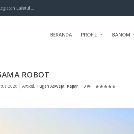
iatan Lailatul ...
BERANDA
PROFIL
BANOM
GAMA ROBOT
stus 2020
|
Artikel
,
Hujjah Aswaja
,
Kajian
|
0
|