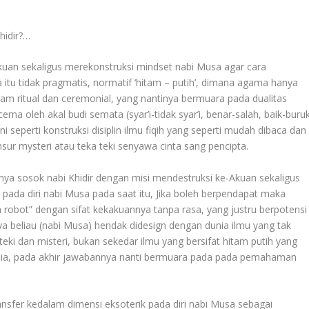
hidir?…
Akuan sekaligus merekonstruksi mindset nabi Musa agar cara
tu tidak pragmatis, normatif ‘hitam – putih’, dimana agama hanya
lam ritual dan ceremonial, yang nantinya bermuara pada dualitas
cerna oleh akal budi semata (syar’i-tidak syar’i, benar-salah, baik-buru
i seperti konstruksi disiplin ilmu fiqih yang seperti mudah dibaca dan
ur mysteri atau teka teki senyawa cinta sang pencipta.
nnya sosok nabi Khidir dengan misi mendestruksi ke-Akuan sekaligus
ada diri nabi Musa pada saat itu, Jika boleh berpendapat maka
 robot” dengan sifat kekakuannya tanpa rasa, yang justru berpotensi
 beliau (nabi Musa) hendak didesign dengan dunia ilmu yang tak
eki dan misteri, bukan sekedar ilmu yang bersifat hitam putih yang
usia, pada akhir jawabannya nanti bermuara pada pada pemahaman
transfer kedalam dimensi eksoterik pada diri nabi Musa sebagai