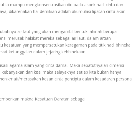
t ia mampu mengkonsentrasikan diri pada aspek nadi cinta dan
ya, dikarenakan hal demikian adalah akumulasi lipatan cinta akan
ak ubahnya air laut yang akan mengambil bentuk lahiriah berupa
i merusak hakikat mereka sebagai air laut, dalam artian
tu kesatuan yang mempersatukan keragaman pada titik nadi bhineka
kat ketunggalan dalam jejaring kebhinekaan.
lisasi agama islam yang cinta damai. Maka sepatutnyalah dimensi
eh kebanyakan dari kita. maka selayaknya setiap kita bukan hanya
 menikmati/merasakan kesan cinta pencipta dalam kesadaran persona
 memberikan makna Kesatuan Daratan sebagai