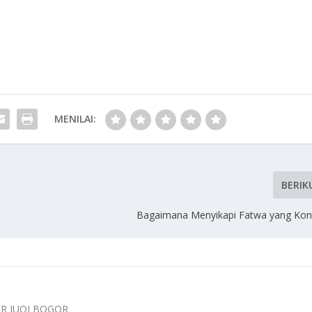
MENILAI:
BERIK
Bagaimana Menyikapi Fatwa yang Kont
ER IUQI BOGOR