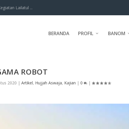
iatan Lailatul ...
BERANDA
PROFIL
BANOM
GAMA ROBOT
stus 2020
|
Artikel
,
Hujjah Aswaja
,
Kajian
|
0
|