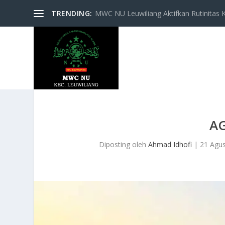
TRENDING:
MWC NU Leuwiliang Aktifkan Rutinitas Keg
A
Diposting oleh
Ahmad Idhofi
|
21 Agu