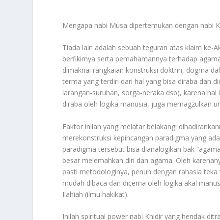
Mengapa nabi Musa dipertemukan dengan nabi K
Tiada lain adalah sebuah teguran atas klaim ke-
berfikirnya serta pemahamannya terhadap agama i
dimaknai rangkaian konstruksi doktrin, dogma da
terma yang terdiri dari hal yang bisa diraba dan di
larangan-suruhan, sorga-neraka dsb), karena hal in
diraba oleh logika manusia, juga memagzulkan uns
Faktor inilah yang melatar belakangi dihadiranka
merekonstruksi kepincangan paradigma yang ada p
paradigma tersebut bisa dianalogikan bak “agama
besar melemahkan diri dan agama. Oleh karenanya
pasti metodologinya, penuh dengan rahasia teka t
mudah dibaca dan dicerna oleh logika akal man
Ilahiah (ilmu hakikat).
Inilah spiritual power nabi Khidir yang hendak di