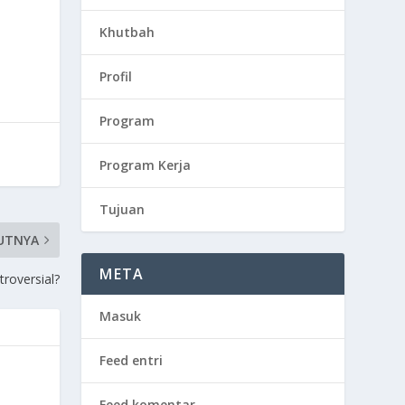
Khutbah
Profil
Program
Program Kerja
Tujuan
UTNYA
META
roversial?
Masuk
Feed entri
Feed komentar