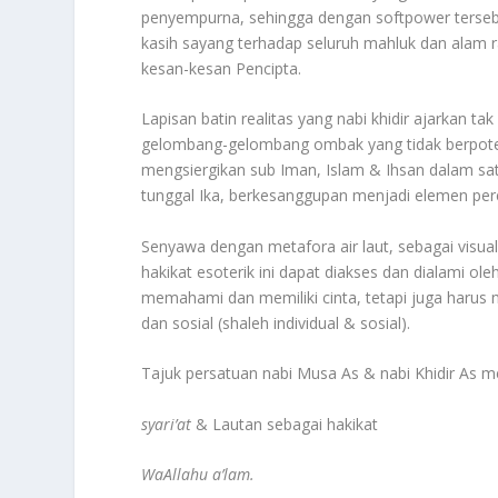
penyempurna, sehingga dengan softpower tersebu
kasih sayang terhadap seluruh mahluk dan alam ra
kesan-kesan Pencipta.
Lapisan batin realitas yang nabi khidir ajarkan t
gelombang-gelombang ombak yang tidak berpotens
mengsiergikan sub Iman, Islam & Ihsan dalam sa
tunggal Ika, berkesanggupan menjadi elemen pere
Senyawa dengan metafora air laut, sebagai visua
hakikat esoterik ini dapat diakses dan dialami ol
memahami dan memiliki cinta, tetapi juga harus
dan sosial (shaleh individual & sosial).
Tajuk persatuan nabi Musa As & nabi Khidir As
syari’at
& Lautan sebagai hakikat
WaAllahu a’lam.