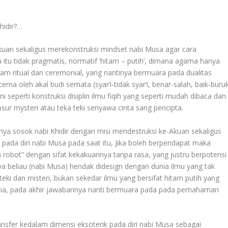
hidir?…
Akuan sekaligus merekonstruksi mindset nabi Musa agar cara
tu tidak pragmatis, normatif ‘hitam – putih’, dimana agama hanya
lam ritual dan ceremonial, yang nantinya bermuara pada dualitas
cerna oleh akal budi semata (syar’i-tidak syar’i, benar-salah, baik-buru
i seperti konstruksi disiplin ilmu fiqih yang seperti mudah dibaca dan
ur mysteri atau teka teki senyawa cinta sang pencipta.
nnya sosok nabi Khidir dengan misi mendestruksi ke-Akuan sekaligus
ada diri nabi Musa pada saat itu, Jika boleh berpendapat maka
 robot” dengan sifat kekakuannya tanpa rasa, yang justru berpotensi
 beliau (nabi Musa) hendak didesign dengan dunia ilmu yang tak
eki dan misteri, bukan sekedar ilmu yang bersifat hitam putih yang
usia, pada akhir jawabannya nanti bermuara pada pada pemahaman
transfer kedalam dimensi eksoterik pada diri nabi Musa sebagai