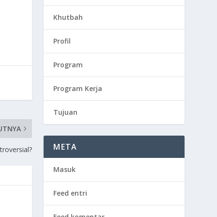
Khutbah
Profil
Program
Program Kerja
Tujuan
UTNYA
META
roversial?
Masuk
Feed entri
Feed komentar