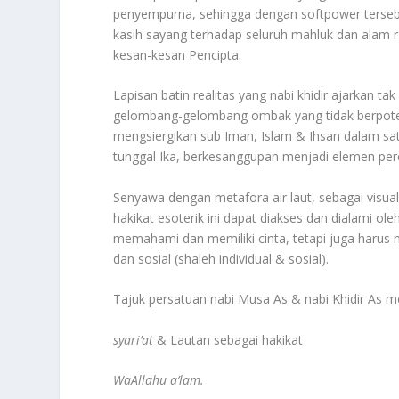
penyempurna, sehingga dengan softpower tersebu
kasih sayang terhadap seluruh mahluk dan alam ra
kesan-kesan Pencipta.
Lapisan batin realitas yang nabi khidir ajarkan t
gelombang-gelombang ombak yang tidak berpotens
mengsiergikan sub Iman, Islam & Ihsan dalam sa
tunggal Ika, berkesanggupan menjadi elemen pere
Senyawa dengan metafora air laut, sebagai visua
hakikat esoterik ini dapat diakses dan dialami ol
memahami dan memiliki cinta, tetapi juga harus
dan sosial (shaleh individual & sosial).
Tajuk persatuan nabi Musa As & nabi Khidir As
syari’at
& Lautan sebagai hakikat
WaAllahu a’lam.