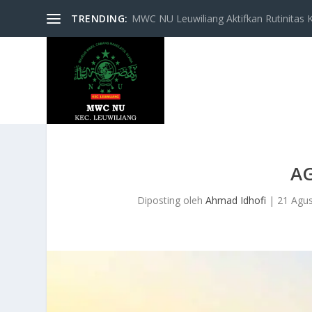
TRENDING:
MWC NU Leuwiliang Aktifkan Rutinitas Keg
A
Diposting oleh
Ahmad Idhofi
|
21 Agu