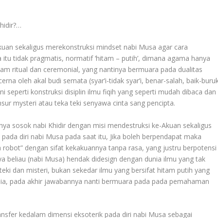
hidir?…
Akuan sekaligus merekonstruksi mindset nabi Musa agar cara
tu tidak pragmatis, normatif ‘hitam – putih’, dimana agama hanya
lam ritual dan ceremonial, yang nantinya bermuara pada dualitas
cerna oleh akal budi semata (syar’i-tidak syar’i, benar-salah, baik-buru
i seperti konstruksi disiplin ilmu fiqih yang seperti mudah dibaca dan
ur mysteri atau teka teki senyawa cinta sang pencipta.
nnya sosok nabi Khidir dengan misi mendestruksi ke-Akuan sekaligus
ada diri nabi Musa pada saat itu, Jika boleh berpendapat maka
 robot” dengan sifat kekakuannya tanpa rasa, yang justru berpotensi
 beliau (nabi Musa) hendak didesign dengan dunia ilmu yang tak
eki dan misteri, bukan sekedar ilmu yang bersifat hitam putih yang
usia, pada akhir jawabannya nanti bermuara pada pada pemahaman
transfer kedalam dimensi eksoterik pada diri nabi Musa sebagai