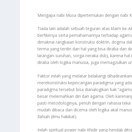
Mengapa nabi Musa dipertemukan dengan nabi K
Tiada lain adalah sebuah teguran atas klaim ke-
berfikirnya serta pemahamannya terhadap agama i
dimaknai rangkaian konstruksi doktrin, dogma da
terma yang terdiri dari hal yang bisa diraba dan di
larangan-suruhan, sorga-neraka dsb), karena hal in
diraba oleh logika manusia, juga memagzulkan uns
Faktor inilah yang melatar belakangi dihadiranka
merekonstruksi kepincangan paradigma yang ada p
paradigma tersebut bisa dianalogikan bak “agama
besar melemahkan diri dan agama. Oleh karenanya
pasti metodologinya, penuh dengan rahasia teka t
mudah dibaca dan dicerna oleh logika akal man
Ilahiah (ilmu hakikat).
Inilah spiritual power nabi Khidir yang hendak di