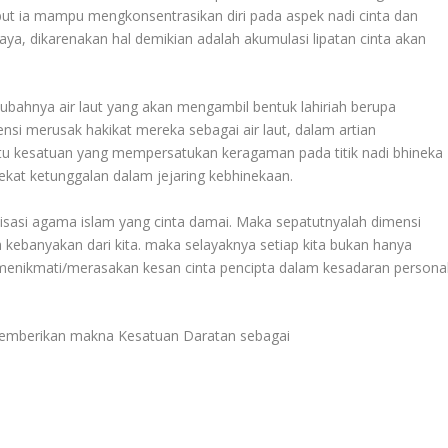
t ia mampu mengkonsentrasikan diri pada aspek nadi cinta dan
ya, dikarenakan hal demikian adalah akumulasi lipatan cinta akan
ak ubahnya air laut yang akan mengambil bentuk lahiriah berupa
i merusak hakikat mereka sebagai air laut, dalam artian
tu kesatuan yang mempersatukan keragaman pada titik nadi bhineka
kat ketunggalan dalam jejaring kebhinekaan.
lisasi agama islam yang cinta damai. Maka sepatutnyalah dimensi
eh kebanyakan dari kita. maka selayaknya setiap kita bukan hanya
 menikmati/merasakan kesan cinta pencipta dalam kesadaran persona
 memberikan makna Kesatuan Daratan sebagai