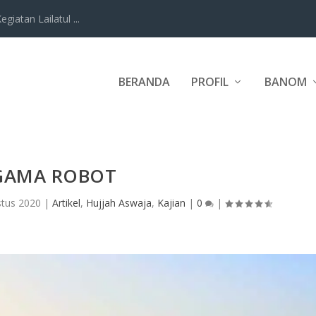
iatan Lailatul ...
BERANDA
PROFIL
BANOM
GAMA ROBOT
stus 2020
|
Artikel
,
Hujjah Aswaja
,
Kajian
|
0
|