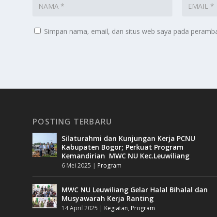
Simpan nama, email, dan situs web saya pada peramban
POSTING TERBARU
Silaturahmi dan Kunjungan Kerja PCNU
Kabupaten Bogor; Perkuat Program
Kemandirian MWC NU Kec.Leuwiliang
6 Mei 2025
|
Program
MWC NU Leuwiliang Gelar Halal Bihalal dan
Musyawarah Kerja Ranting
14 April 2025
|
Kegiatan
,
Program