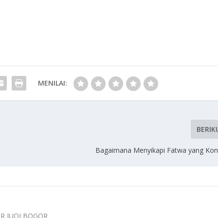
MENILAI:
BERIK
Bagaimana Menyikapi Fatwa yang Kont
ER IUQI BOGOR