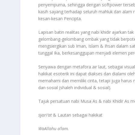
penyempurna, sehingga dengan softpower tersebu
kasih sayang terhadap seluruh mahluk dan alam ra
kesan-kesan Pencipta.
Lapisan batin realitas yang nabi khidir ajarkan t
gelombang-gelombang ombak yang tidak berpotens
mengsiergikan sub Iman, Islam & Ihsan dalam sa
tunggal Ika, berkesanggupan menjadi elemen pere
Senyawa dengan metafora air laut, sebagai visua
hakikat esoterik ini dapat diakses dan dialami ol
memahami dan memiliki cinta, tetapi juga harus
dan sosial (shaleh individual & sosial).
Tajuk persatuan nabi Musa As & nabi Khidir As
syari’at
& Lautan sebagai hakikat
WaAllahu a’lam.