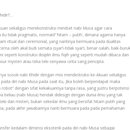
hidir?…
Akuan sekaligus merekonstruksi mindset nabi Musa agar cara
tu tidak pragmatis, normatif ‘hitam – putih’, dimana agama hanya
lam ritual dan ceremonial, yang nantinya bermuara pada dualitas
cerna oleh akal budi semata (syar’i-tidak syar’i, benar-salah, baik-buru
i seperti konstruksi disiplin ilmu fiqih yang seperti mudah dibaca dan
ur mysteri atau teka teki senyawa cinta sang pencipta.
nnya sosok nabi Khidir dengan misi mendestruksi ke-Akuan sekaligus
ada diri nabi Musa pada saat itu, Jika boleh berpendapat maka
 robot” dengan sifat kekakuannya tanpa rasa, yang justru berpotensi
 beliau (nabi Musa) hendak didesign dengan dunia ilmu yang tak
eki dan misteri, bukan sekedar ilmu yang bersifat hitam putih yang
usia, pada akhir jawabannya nanti bermuara pada pada pemahaman
transfer kedalam dimensi eksoterik pada diri nabi Musa sebagai