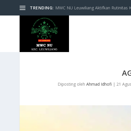
TRENDING:
MWC NU Leuwiliang Aktifkan Rutinitas Keg
A
Diposting oleh
Ahmad Idhofi
|
21 Agu