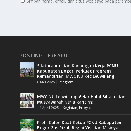
Simpan nama, email, dan situs web saya pada peramban
POSTING TERBARU
Silaturahmi dan Kunjungan Kerja PCNU
Kabupaten Bogor; Perkuat Program
Kemandirian MWC NU Kec.Leuwiliang
6 Mei 2025
|
Program
MWC NU Leuwiliang Gelar Halal Bihalal dan
Musyawarah Kerja Ranting
14 April 2025
|
Kegiatan
,
Program
Profil Calon Kuat Ketua PCNU Kabupaten
Bogor Gus Rizal, Begini Visi dan Misinya