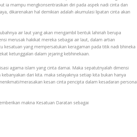
t ia mampu mengkonsentrasikan diri pada aspek nadi cinta dan
ya, dikarenakan hal demikian adalah akumulasi lipatan cinta akan
ak ubahnya air laut yang akan mengambil bentuk lahiriah berupa
i merusak hakikat mereka sebagai air laut, dalam artian
tu kesatuan yang mempersatukan keragaman pada titik nadi bhineka
kat ketunggalan dalam jejaring kebhinekaan.
lisasi agama islam yang cinta damai. Maka sepatutnyalah dimensi
eh kebanyakan dari kita. maka selayaknya setiap kita bukan hanya
 menikmati/merasakan kesan cinta pencipta dalam kesadaran persona
 memberikan makna Kesatuan Daratan sebagai