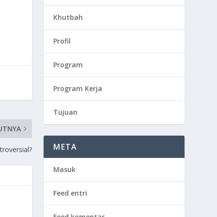
Khutbah
Profil
Program
Program Kerja
Tujuan
UTNYA
META
roversial?
Masuk
Feed entri
Feed komentar