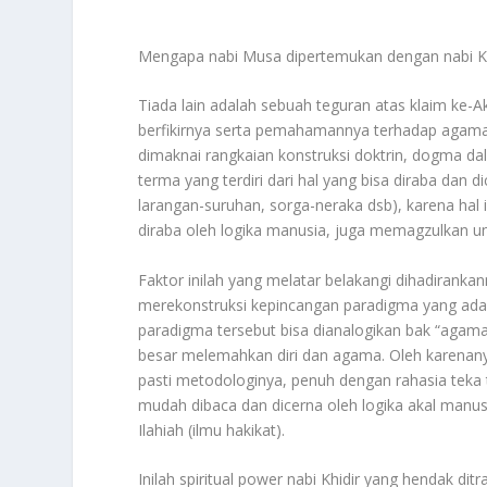
Mengapa nabi Musa dipertemukan dengan nabi K
Tiada lain adalah sebuah teguran atas klaim ke-
berfikirnya serta pemahamannya terhadap agama i
dimaknai rangkaian konstruksi doktrin, dogma da
terma yang terdiri dari hal yang bisa diraba dan di
larangan-suruhan, sorga-neraka dsb), karena hal in
diraba oleh logika manusia, juga memagzulkan uns
Faktor inilah yang melatar belakangi dihadiranka
merekonstruksi kepincangan paradigma yang ada p
paradigma tersebut bisa dianalogikan bak “agama
besar melemahkan diri dan agama. Oleh karenanya
pasti metodologinya, penuh dengan rahasia teka t
mudah dibaca dan dicerna oleh logika akal man
Ilahiah (ilmu hakikat).
Inilah spiritual power nabi Khidir yang hendak di