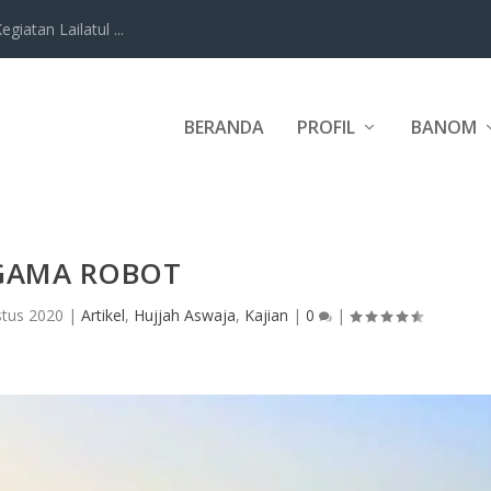
iatan Lailatul ...
BERANDA
PROFIL
BANOM
GAMA ROBOT
stus 2020
|
Artikel
,
Hujjah Aswaja
,
Kajian
|
0
|