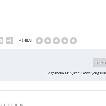
MENILAI:
BERIK
Bagaimana Menyikapi Fatwa yang Kont
ER IUQI BOGOR