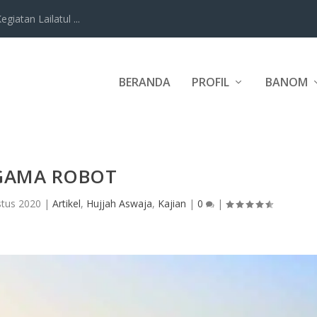
iatan Lailatul ...
BERANDA
PROFIL
BANOM
GAMA ROBOT
stus 2020
|
Artikel
,
Hujjah Aswaja
,
Kajian
|
0
|