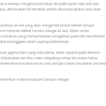
t ia mampu mengkonsentrasikan diri pada aspek nadi cinta dan
ya, dikarenakan hal demikian adalah akumulasi lipatan cinta akan
ak ubahnya air laut yang akan mengambil bentuk lahiriah berupa
i merusak hakikat mereka sebagai air laut, dalam artian
tu kesatuan yang mempersatukan keragaman pada titik nadi bhineka
kat ketunggalan dalam jejaring kebhinekaan.
lisasi agama islam yang cinta damai. Maka sepatutnyalah dimensi
eh kebanyakan dari kita. maka selayaknya setiap kita bukan hanya
 menikmati/merasakan kesan cinta pencipta dalam kesadaran persona
 memberikan makna Kesatuan Daratan sebagai