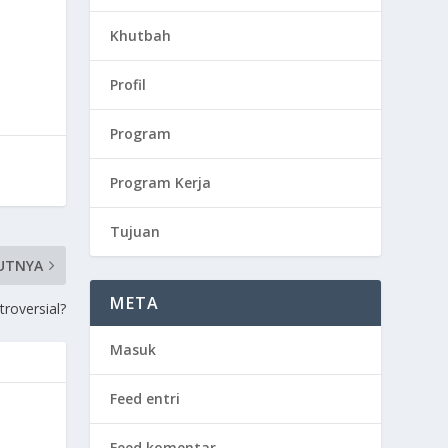
Khutbah
Profil
Program
Program Kerja
Tujuan
UTNYA
META
roversial?
Masuk
Feed entri
Feed komentar