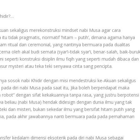
hidir?…
Akuan sekaligus merekonstruksi mindset nabi Musa agar cara
tu tidak pragmatis, normatif ‘hitam – putih’, dimana agama hanya
lam ritual dan ceremonial, yang nantinya bermuara pada dualitas
cerna oleh akal budi semata (syar’i-tidak syar’i, benar-salah, baik-buru
i seperti konstruksi disiplin ilmu fiqih yang seperti mudah dibaca dan
ur mysteri atau teka teki senyawa cinta sang pencipta.
nnya sosok nabi Khidir dengan misi mendestruksi ke-Akuan sekaligus
ada diri nabi Musa pada saat itu, Jika boleh berpendapat maka
 robot” dengan sifat kekakuannya tanpa rasa, yang justru berpotensi
 beliau (nabi Musa) hendak didesign dengan dunia ilmu yang tak
eki dan misteri, bukan sekedar ilmu yang bersifat hitam putih yang
usia, pada akhir jawabannya nanti bermuara pada pada pemahaman
transfer kedalam dimensi eksoterik pada diri nabi Musa sebagai