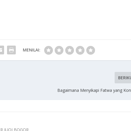
MENILAI:
BERIK
Bagaimana Menyikapi Fatwa yang Kont
ER IUQI BOGOR