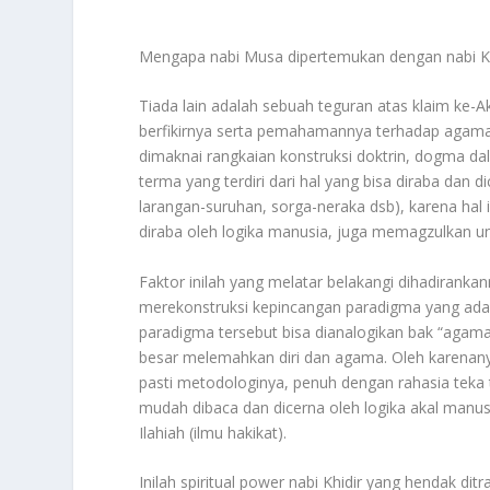
Mengapa nabi Musa dipertemukan dengan nabi K
Tiada lain adalah sebuah teguran atas klaim ke-
berfikirnya serta pemahamannya terhadap agama i
dimaknai rangkaian konstruksi doktrin, dogma da
terma yang terdiri dari hal yang bisa diraba dan di
larangan-suruhan, sorga-neraka dsb), karena hal in
diraba oleh logika manusia, juga memagzulkan uns
Faktor inilah yang melatar belakangi dihadiranka
merekonstruksi kepincangan paradigma yang ada p
paradigma tersebut bisa dianalogikan bak “agama
besar melemahkan diri dan agama. Oleh karenanya
pasti metodologinya, penuh dengan rahasia teka t
mudah dibaca dan dicerna oleh logika akal man
Ilahiah (ilmu hakikat).
Inilah spiritual power nabi Khidir yang hendak di