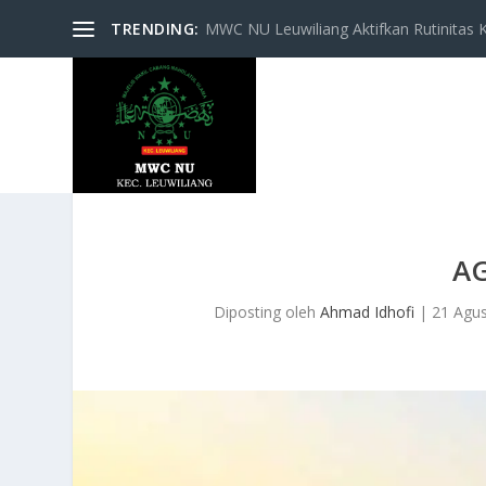
TRENDING:
MWC NU Leuwiliang Aktifkan Rutinitas Keg
A
Diposting oleh
Ahmad Idhofi
|
21 Agu