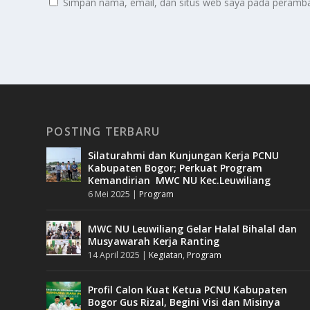
Simpan nama, email, dan situs web saya pada peramban
POSTING TERBARU
Silaturahmi dan Kunjungan Kerja PCNU
Kabupaten Bogor; Perkuat Program
Kemandirian MWC NU Kec.Leuwiliang
6 Mei 2025
|
Program
MWC NU Leuwiliang Gelar Halal Bihalal dan
Musyawarah Kerja Ranting
14 April 2025
|
Kegiatan
,
Program
Profil Calon Kuat Ketua PCNU Kabupaten
Bogor Gus Rizal, Begini Visi dan Misinya