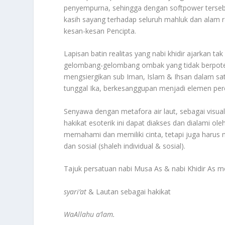
penyempurna, sehingga dengan softpower tersebu
kasih sayang terhadap seluruh mahluk dan alam ra
kesan-kesan Pencipta.
Lapisan batin realitas yang nabi khidir ajarkan t
gelombang-gelombang ombak yang tidak berpotens
mengsiergikan sub Iman, Islam & Ihsan dalam sa
tunggal Ika, berkesanggupan menjadi elemen pere
Senyawa dengan metafora air laut, sebagai visua
hakikat esoterik ini dapat diakses dan dialami ol
memahami dan memiliki cinta, tetapi juga harus
dan sosial (shaleh individual & sosial).
Tajuk persatuan nabi Musa As & nabi Khidir As
syari’at
& Lautan sebagai hakikat
WaAllahu a’lam.