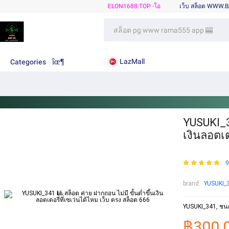
ELON1688.TOP -โอ
เว็บ สล็อต WWW.
LazMall
Categories
YUSUKI_34
เงินลอตเต
9
brand:
YUSUKI_
YUSUKI_341, ชนะง
฿300.