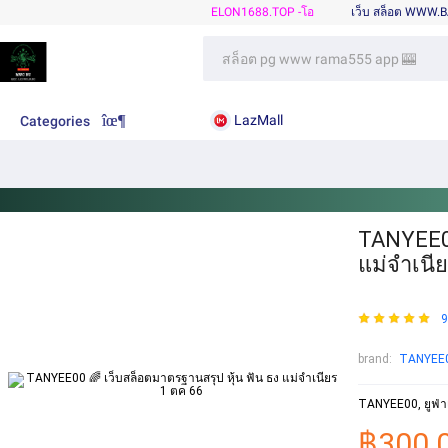
ELON1688.TOP -โอ
เว็บ สล็อต WWW.
LazMall
Categories
TANYEE00
แม่จําเนี
9
brand:
TANYEE
TANYEE00, ยูฟ่า
฿300.