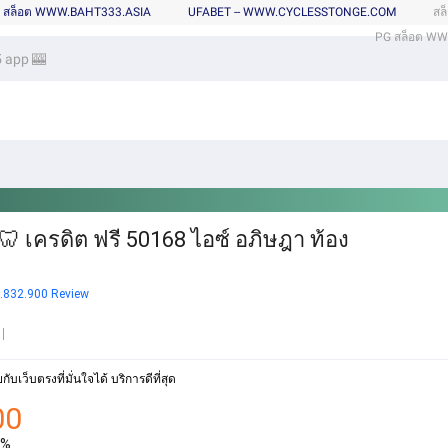
บ สล็อต WWW.BAHT333.ASIA
UFABET -- WWW.CYCLESSTONGE.COM
สล
PG สล็อต W
 เครดิต ฟรี 50168 ไอซ์ อภิษฎา ท้อง
.832.900 Review
ับเว็บตรงที่มั่นใจได้ บริการดีที่สุด
00
0%