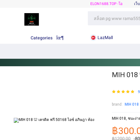
ELON1688.TOP -โอ
เว็
LazMall
Categories
MIH 018 
9
brand:
MIH 018
MIH 018, ชนะง่ายก
฿300.
฿1200.00
-8