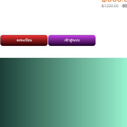
฿1200.00
-8
ลงทะเบียน
เข้าสู่ระบบ