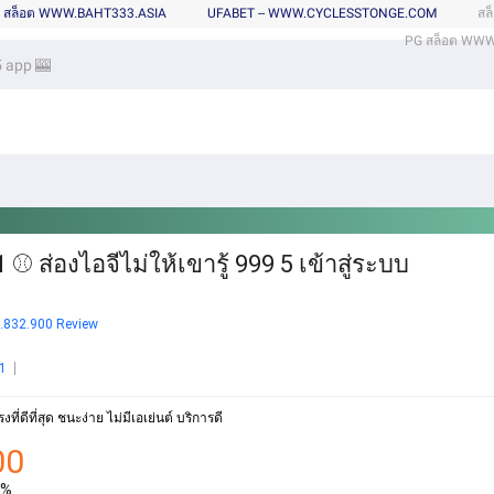
บ สล็อต WWW.BAHT333.ASIA
UFABET -- WWW.CYCLESSTONGE.COM
สล
PG สล็อต WW
⚾ ส่องไอจีไม่ให้เขารู้ 999 5 เข้าสู่ระบบ
.832.900 Review
1
ี่ดีที่สุด ชนะง่าย ไม่มีเอเย่นต์ บริการดี
00
0%