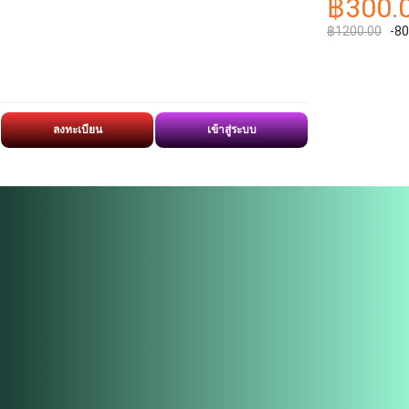
฿300.
฿1200.00
-8
ลงทะเบียน
เข้าสู่ระบบ