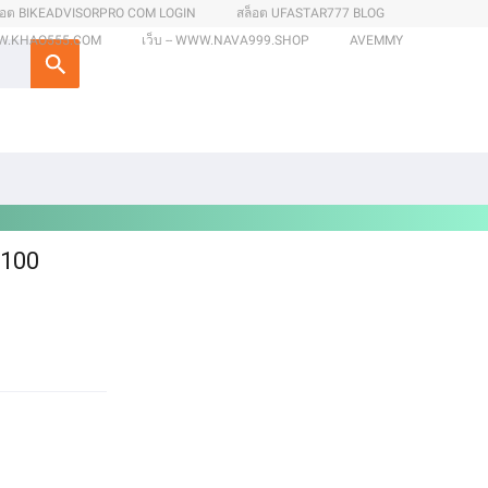
็อต BIKEADVISORPRO COM LOGIN
สล็อต UFASTAR777 BLOG
WW.KHAO555.COM
เว็บ -- WWW.NAVA999.SHOP
AVEMMY
 100