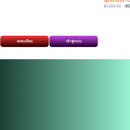
฿1200.00
-8
ลงทะเบียน
เข้าสู่ระบบ