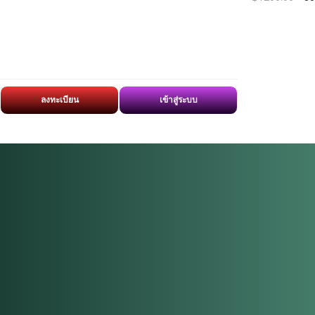
ลงทะเบียน
เข้าสู่ระบบ