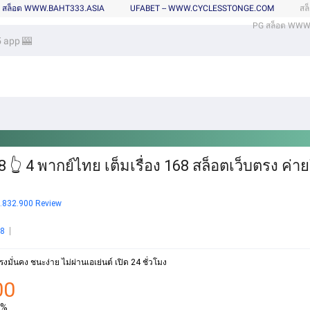
บ สล็อต WWW.BAHT333.ASIA
UFABET -- WWW.CYCLESSTONGE.COM
สล
PG สล็อต WW
👆 4 พากย์ไทย เต็มเรื่อง 168 สล็อตเว็บตรง ค่า
.832.900 Review
8
มั่นคง ชนะง่าย ไม่ผ่านเอเย่นต์ เปิด 24 ชั่วโมง
00
0%