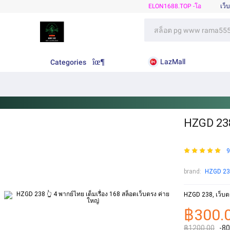
ELON1688.TOP -โอ
เว็
LazMall
Categories
HZGD 238 
9
brand:
HZGD 23
HZGD 238, เว็บตรง
฿300.
฿1200.00
-8