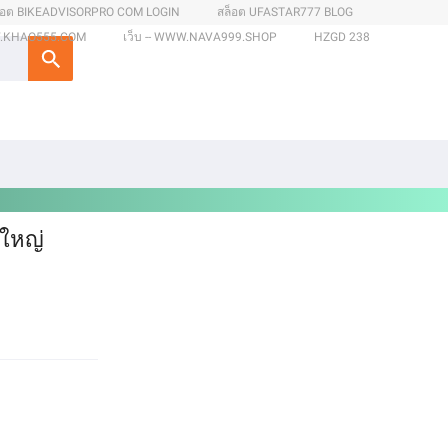
็อต BIKEADVISORPRO COM LOGIN
สล็อต UFASTAR777 BLOG
W.KHAO555.COM
เว็บ -- WWW.NAVA999.SHOP
HZGD 238
ยใหญ่