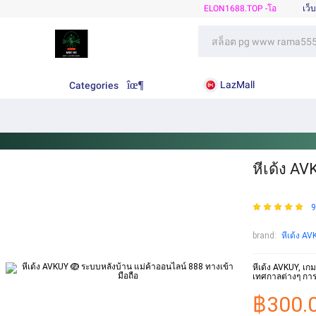
ELON1688.TOP -โอ
เว็
LazMall
Categories
หีเด้ง AV
9
brand:
หีเด้ง A
หีเด้ง AVKUY, เ
เทศกาลต่างๆ การ
฿300.