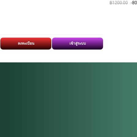
฿1200.00
-8
ลงทะเบียน
เข้าสู่ระบบ