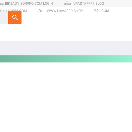
็อต BIKEADVISORPRO COM LOGIN
สล็อต UFASTAR777 BLOG
W.KHAO555.COM
เว็บ -- WWW.NAVA999.SHOP
หีจ้า.COM