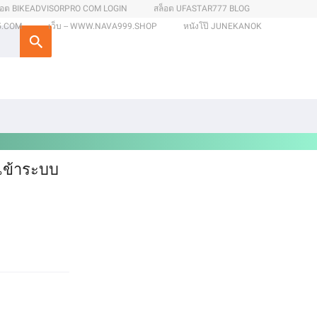
็อต BIKEADVISORPRO COM LOGIN
สล็อต UFASTAR777 BLOG
5.COM
เว็บ -- WWW.NAVA999.SHOP
หนังโป๊ JUNEKANOK
 เข้าระบบ