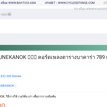
บ สล็อต WWW.BAHT333.ASIA
UFABET -- WWW.CYCLESSTONGE.COM
สล
PG สล็อต WWW.KHAO55
JUNEKANOK 👨‍❤️‍👨 คอร์ดเพลงตารางบาคาร่า 789
.832.900 Review
 JUNEKANOK
, วิธีการใช้ เวอร์ชั่น เก่า เพื่อการวางเดิมพัน
00