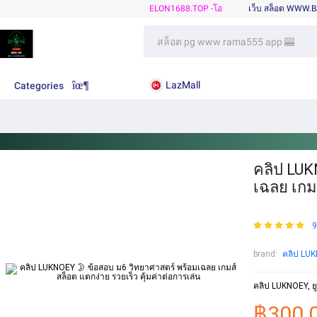
ELON1688.TOP -โอ
เว็บ สล็อต WWW.
LazMall
Categories
คลิป LUK
เฉลย เกมส
9
brand:
คลิป LU
คลิป LUKNOEY, ยูฟ
฿300.