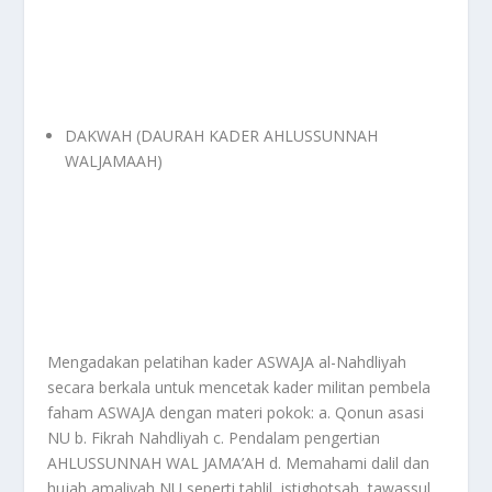
DAKWAH (DAURAH KADER AHLUSSUNNAH
WALJAMAAH)
Mengadakan pelatihan kader ASWAJA al-Nahdliyah
secara berkala untuk mencetak kader militan pembela
faham ASWAJA dengan materi pokok: a. Qonun asasi
NU b. Fikrah Nahdliyah c. Pendalam pengertian
AHLUSSUNNAH WAL JAMA’AH d. Memahami dalil dan
hujah amaliyah NU seperti tahlil, istighotsah, tawassul