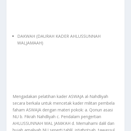
DAKWAH (DAURAH KADER AHLUSSUNNAH
WALJAMAAH)
Mengadakan pelatihan kader ASWAJA al-Nahdliyah
secara berkala untuk mencetak kader militan pembela
faham ASWAJA dengan materi pokok: a. Qonun asasi
NU b. Fikrah Nahdliyah c. Pendalam pengertian
AHLUSSUNNAH WAL JAMA’AH d. Memahami dalil dan
hujah amaliyah NU seperti tahlil, istighotsah, tawassul