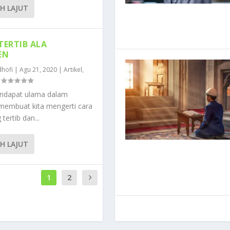
IH LAJUT
 TERTIB ALA
EN
hofi
|
Agu 21, 2020
|
Artikel
,
|
endapat ulama dalam
membuat kita mengerti cara
 tertib dan...
IH LAJUT
1
2