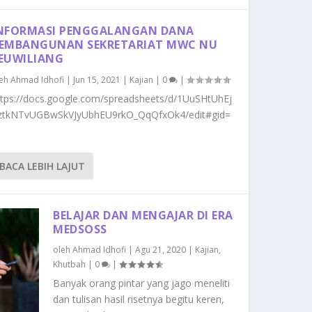
NFORMASI PENGGALANGAN DANA
EMBANGUNAN SEKRETARIAT MWC NU
EUWILIANG
leh
Ahmad Idhofi
|
Jun 15, 2021
|
Kajian
|
0
|
ttps://docs.google.com/spreadsheets/d/1UuSHtUhEj
ztkNTvUGBwSkVJyUbhEU9rkO_QqQfxOk4/edit#gid=
BACA LEBIH LAJUT
BELAJAR DAN MENGAJAR DI ERA
MEDSOSS
oleh
Ahmad Idhofi
|
Agu 21, 2020
|
Kajian
,
Khutbah
|
0
|
Banyak orang pintar yang jago meneliti
dan tulisan hasil risetnya begitu keren,