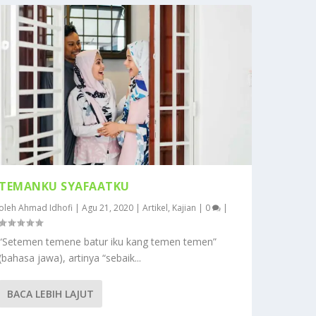
TEMANKU SYAFAATKU
oleh
Ahmad Idhofi
|
Agu 21, 2020
|
Artikel
,
Kajian
|
0
|
“Setemen temene batur iku kang temen temen”
(bahasa jawa), artinya “sebaik...
BACA LEBIH LAJUT