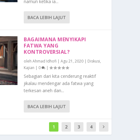
namun ketika ia...
BACA LEBIH LAJUT
BAGAIMANA MENYIKAPI
FATWA YANG
KONTROVERSIAL?
oleh
Ahmad Idhofi
|
Agu 21, 2020
|
Diskusi
,
Kajian
|
0
|
Sebagian dari kita cenderung reaktif
jikalau mendengar ada fatwa yang
terkesan aneh dan...
BACA LEBIH LAJUT
1
2
3
4