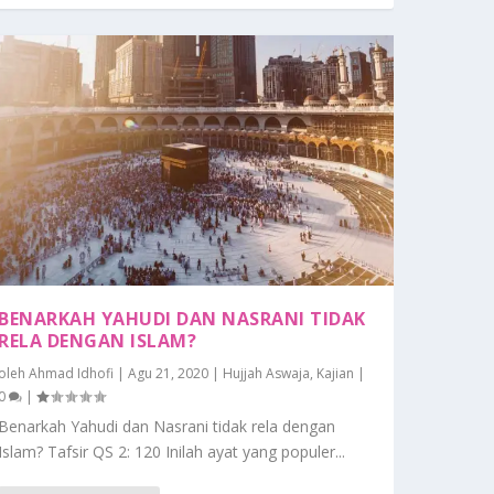
BENARKAH YAHUDI DAN NASRANI TIDAK
RELA DENGAN ISLAM?
oleh
Ahmad Idhofi
|
Agu 21, 2020
|
Hujjah Aswaja
,
Kajian
|
0
|
Benarkah Yahudi dan Nasrani tidak rela dengan
Islam? Tafsir QS 2: 120 Inilah ayat yang populer...