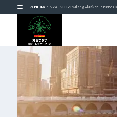
TRENDING:
MWC NU Leuwiliang Aktifkan Rutinitas Keg