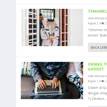
TEMANKU
oleh
Ahmad Id
Kajian
|
0
“Setemen te
temen” (baha
BACA LEB
ORANG T
GADGET
oleh
Ahmad Id
Kajian
|
0
Dalam al-Qur
dengan empa
1).Ziinatun...