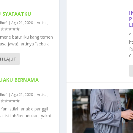
I
 SYAFAATKU
P
hofi
|
Agu 21, 2020
|
Artikel
,
L
|
o
mene batur iku kang temen
h
sa jawa), artinya “sebaik...
R
0
IH LAJUT
UAKU BERNAMA
hofi
|
Agu 21, 2020
|
Artikel
,
|
’an istilah anak dipanggil
t istilah/kedudukan, yakni