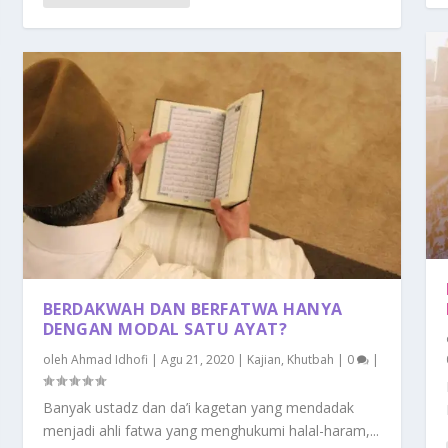
BERDAKWAH DAN BERFATWA HANYA
DENGAN MODAL SATU AYAT?
oleh
Ahmad Idhofi
|
Agu 21, 2020
|
Kajian
,
Khutbah
|
0
|
Banyak ustadz dan da’i kagetan yang mendadak
menjadi ahli fatwa yang menghukumi halal-haram,...