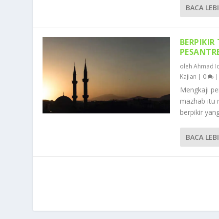
BACA LEB
BERPIKIR
PESANTR
oleh
Ahmad Id
Kajian
|
0
Mengkaji p
mazhab itu 
berpikir yang
BACA LEB