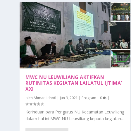
MWC NU LEUWILIANG AKTIFKAN
RUTINITAS KEGIATAN LAILATUL IJTIMA’
XXI
oleh
Ahmad Idhofi
|
Jun 9, 2021
|
Program
|
0
|
Kerinduan para Pengurus NU Kecamatan Leuwiliang
dalam hal ini MWC NU Leuwiliang kepada kegiatan...