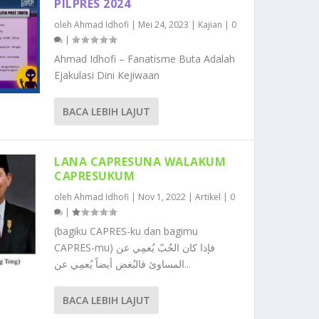
PILPRES 2024
oleh
Ahmad Idhofi
|
Mei 24, 2023
|
Kajian
|
0
|
Ahmad Idhofi – Fanatisme Buta Adalah
Ejakulasi Dini Kejiwaan
BACA LEBIH LAJUT
LANA CAPRESUNA WALAKUM
CAPRESUKUM
oleh
Ahmad Idhofi
|
Nov 1, 2022
|
Artikel
|
0
|
(bagiku CAPRES-ku dan bagimu
CAPRES-mu) فإذا كان الحٌبّ يُعمِي عن
المساوئ فالبُغض أيضاً يُعمِي عن...
BACA LEBIH LAJUT