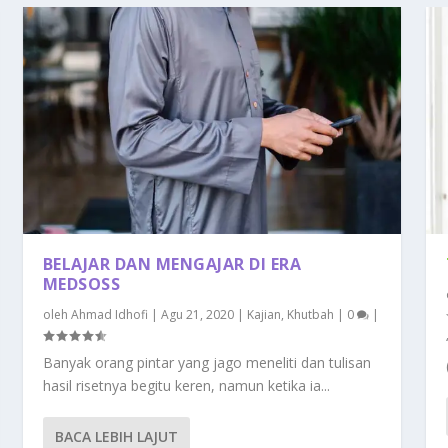
BELAJAR DAN MENGAJAR DI ERA
MEDSOSS
oleh
Ahmad Idhofi
|
Agu 21, 2020
|
Kajian
,
Khutbah
|
0
|
Banyak orang pintar yang jago meneliti dan tulisan
hasil risetnya begitu keren, namun ketika ia...
BACA LEBIH LAJUT