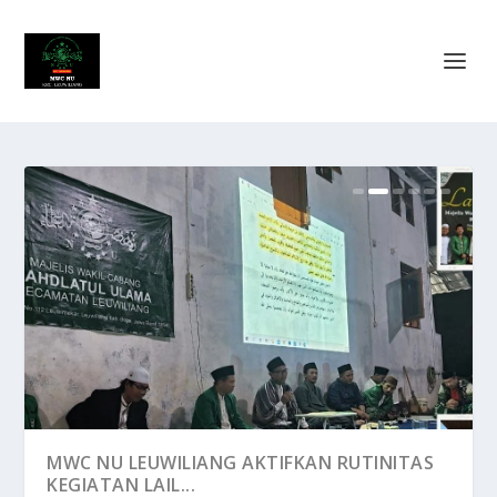
BENARKAH YAHUDI DAN NASRANI TIDAK
MWC NU LEUWILIANG AKTIFKAN RUTINITAS
RELA DENGAN ISLA...
KEGIATAN LAIL...