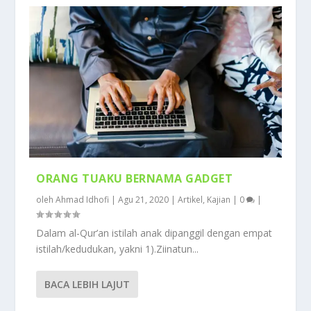
ORANG TUAKU BERNAMA GADGET
oleh
Ahmad Idhofi
|
Agu 21, 2020
|
Artikel
,
Kajian
|
0
|
Dalam al-Qur’an istilah anak dipanggil dengan empat
istilah/kedudukan, yakni 1).Ziinatun...
BACA LEBIH LAJUT