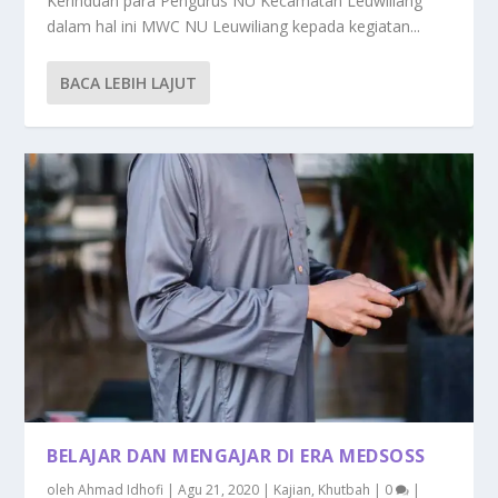
Kerinduan para Pengurus NU Kecamatan Leuwiliang
dalam hal ini MWC NU Leuwiliang kepada kegiatan...
BACA LEBIH LAJUT
BELAJAR DAN MENGAJAR DI ERA MEDSOSS
oleh
Ahmad Idhofi
|
Agu 21, 2020
|
Kajian
,
Khutbah
|
0
|