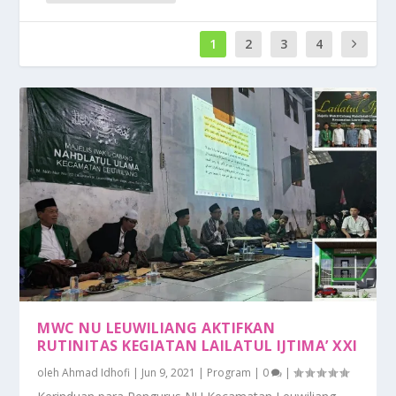
1
2
3
4
MWC NU LEUWILIANG AKTIFKAN
RUTINITAS KEGIATAN LAILATUL IJTIMA’ XXI
oleh
Ahmad Idhofi
|
Jun 9, 2021
|
Program
|
0
|