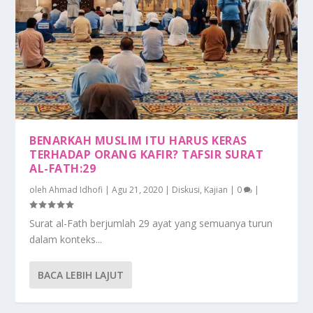
BENARKAH MUSLIM ITU HARUS KERAS
TERHADAP ORANG KAFIR? TAFSIR SURAT
AL-FATH:29
oleh
Ahmad Idhofi
|
Agu 21, 2020
|
Diskusi
,
Kajian
|
0
|
Surat al-Fath berjumlah 29 ayat yang semuanya turun
dalam konteks...
BACA LEBIH LAJUT