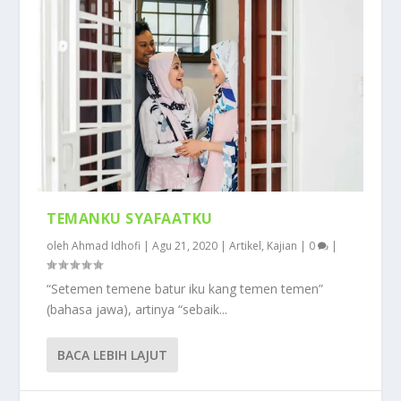
TEMANKU SYAFAATKU
oleh
Ahmad Idhofi
|
Agu 21, 2020
|
Artikel
,
Kajian
|
0
|
“Setemen temene batur iku kang temen temen”
(bahasa jawa), artinya “sebaik...
BACA LEBIH LAJUT