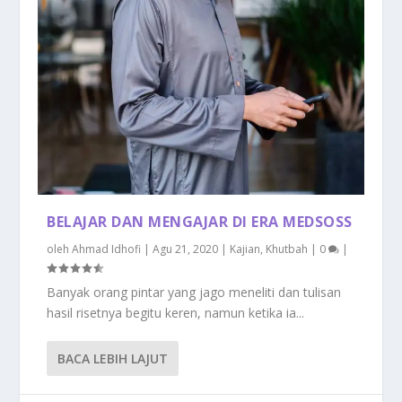
BELAJAR DAN MENGAJAR DI ERA MEDSOSS
oleh
Ahmad Idhofi
|
Agu 21, 2020
|
Kajian
,
Khutbah
|
0
|
Banyak orang pintar yang jago meneliti dan tulisan
hasil risetnya begitu keren, namun ketika ia...
BACA LEBIH LAJUT