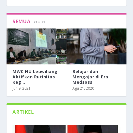
SEMUA
Terbaru
MWC NU Leuwiliang
Belajar dan
Aktifkan Rutinitas
Mengajar di Era
Keg...
Medsoss
BELAJAR DAN MENGAJAR DI ERA MEDSOSS
TEMANKU SYAFAATKU
BERPIKIR TERTIB ALA PESANTREN
BERDAKWAH DAN BERFATWA HANYA
Jun 9, 2021
Agu 21, 2020
DENGAN MODAL SATU AYA...
ARTIKEL