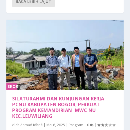
BACA LEBIH LAJUT
SKOR
0%
SILATURAHMI DAN KUNJUNGAN KERJA
PCNU KABUPATEN BOGOR; PERKUAT
PROGRAM KEMANDIRIAN MWC NU
KEC.LEUWILIANG
oleh
Ahmad Idhofi
|
Mei 6, 2025
|
Program
|
0
|