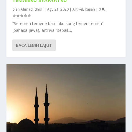
TEMANKU SYAFAATKU
oleh
Ahmad Idhofi
|
Agu 21, 2020
|
Artikel
,
Kajian
|
0
|
“Setemen temene batur iku kang temen temen”
(bahasa jawa), artinya “sebaik...
BACA LEBIH LAJUT