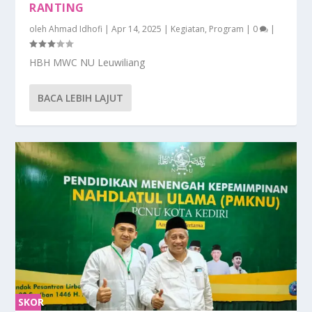
RANTING
oleh
Ahmad Idhofi
|
Apr 14, 2025
|
Kegiatan
,
Program
|
0
|
HBH MWC NU Leuwiliang
BACA LEBIH LAJUT
SKOR