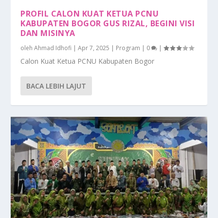
0%
PROFIL CALON KUAT KETUA PCNU
KABUPATEN BOGOR GUS RIZAL, BEGINI VISI
DAN MISINYA
oleh
Ahmad Idhofi
|
Apr 7, 2025
|
Program
|
0
|
Calon Kuat Ketua PCNU Kabupaten Bogor
BACA LEBIH LAJUT