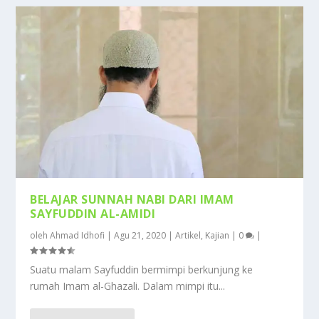
BELAJAR SUNNAH NABI DARI IMAM
SAYFUDDIN AL-AMIDI
oleh
Ahmad Idhofi
|
Agu 21, 2020
|
Artikel
,
Kajian
|
0
|
Suatu malam Sayfuddin bermimpi berkunjung ke
rumah Imam al-Ghazali. Dalam mimpi itu...