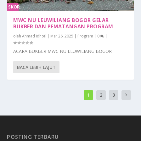
SKOR
0%
MWC NU LEUWILIANG BOGOR GELAR
BUKBER DAN PEMATANGAN PROGRAM
oleh
Ahmad Idhofi
|
Mar 26, 2025
|
Program
|
0
|
ACARA BUKBER MWC NU LEUWILIANG BOGOR
BACA LEBIH LAJUT
1
2
3
POSTING TERBARU