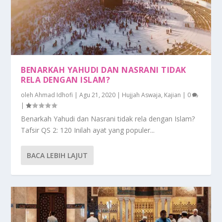
BENARKAH YAHUDI DAN NASRANI TIDAK
RELA DENGAN ISLAM?
oleh
Ahmad Idhofi
|
Agu 21, 2020
|
Hujjah Aswaja
,
Kajian
|
0
|
Benarkah Yahudi dan Nasrani tidak rela dengan Islam?
Tafsir QS 2: 120 Inilah ayat yang populer...
BACA LEBIH LAJUT