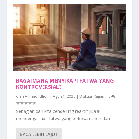
BAGAIMANA MENYIKAPI FATWA YANG
KONTROVERSIAL?
oleh
Ahmad Idhofi
|
Agu 21, 2020
|
Diskusi
,
Kajian
|
0
|
Sebagian dari kita cenderung reaktif jikalau
mendengar ada fatwa yang terkesan aneh dan...
BACA LEBIH LAJUT