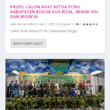
0%
PROFIL CALON KUAT KETUA PCNU
KABUPATEN BOGOR GUS RIZAL, BEGINI VISI
DAN MISINYA
oleh
Ahmad Idhofi
|
Apr 7, 2025
|
Program
|
0
|
Calon Kuat Ketua PCNU Kabupaten Bogor
BACA LEBIH LAJUT