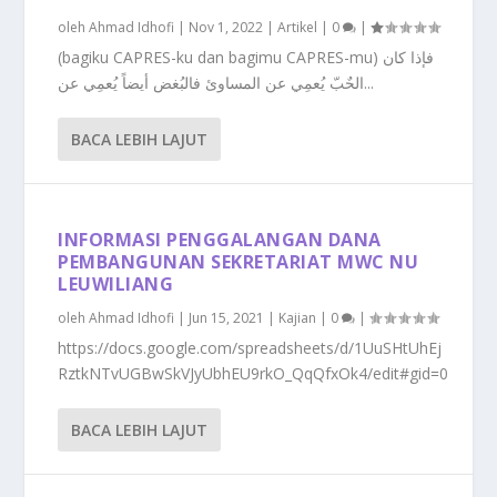
oleh
Ahmad Idhofi
|
Nov 1, 2022
|
Artikel
|
0
|
(bagiku CAPRES-ku dan bagimu CAPRES-mu) فإذا كان
الحٌبّ يُعمِي عن المساوئ فالبُغض أيضاً يُعمِي عن...
BACA LEBIH LAJUT
INFORMASI PENGGALANGAN DANA
PEMBANGUNAN SEKRETARIAT MWC NU
LEUWILIANG
oleh
Ahmad Idhofi
|
Jun 15, 2021
|
Kajian
|
0
|
https://docs.google.com/spreadsheets/d/1UuSHtUhEj
RztkNTvUGBwSkVJyUbhEU9rkO_QqQfxOk4/edit#gid=0
BACA LEBIH LAJUT