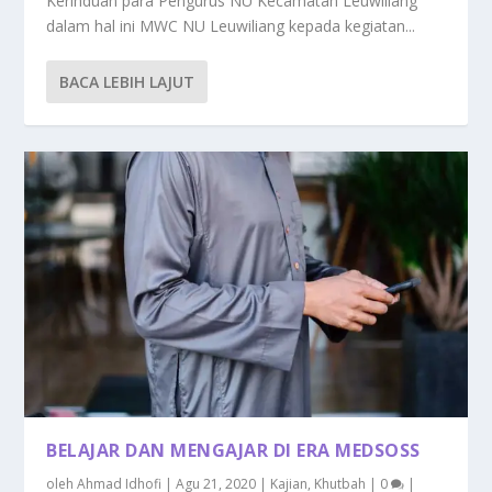
Kerinduan para Pengurus NU Kecamatan Leuwiliang
dalam hal ini MWC NU Leuwiliang kepada kegiatan...
BACA LEBIH LAJUT
BELAJAR DAN MENGAJAR DI ERA MEDSOSS
oleh
Ahmad Idhofi
|
Agu 21, 2020
|
Kajian
,
Khutbah
|
0
|