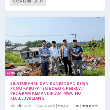
BACA LEBIH LAJUT
SKOR
0%
SILATURAHMI DAN KUNJUNGAN KERJA
PCNU KABUPATEN BOGOR; PERKUAT
PROGRAM KEMANDIRIAN MWC NU
KEC.LEUWILIANG
oleh
Ahmad Idhofi
|
Mei 6, 2025
|
Program
|
0
|