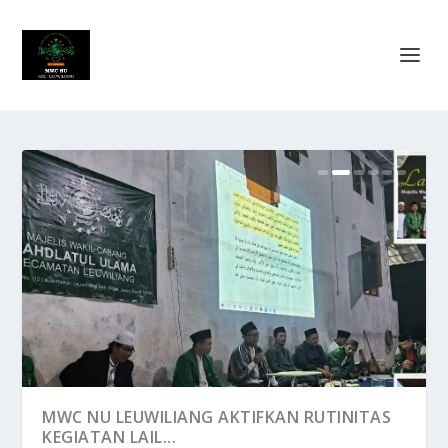
BENARKAH YAHUDI DAN NASRANI TIDAK
MWC NU LEUWILIANG AKTIFKAN RUTINITAS
RELA DENGAN ISLA...
KEGIATAN LAIL...