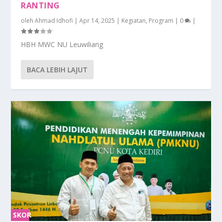
RANTING
oleh
Ahmad Idhofi
|
Apr 14, 2025
|
Kegiatan
,
Program
|
0
|
HBH MWC NU Leuwiliang
BACA LEBIH LAJUT
SKOR