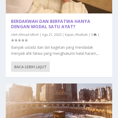
BERDAKWAH DAN BERFATWA HANYA
DENGAN MODAL SATU AYAT?
oleh
Ahmad Idhofi
|
Agu 21, 2020
|
Kajian
,
Khutbah
|
0
|
Banyak ustadz dan da’i kagetan yang mendadak
menjadi ahli fatwa yang menghukumi halal-haram,...
BACA LEBIH LAJUT