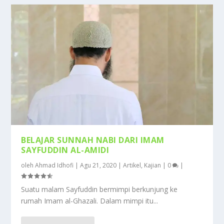
BELAJAR SUNNAH NABI DARI IMAM
SAYFUDDIN AL-AMIDI
oleh
Ahmad Idhofi
|
Agu 21, 2020
|
Artikel
,
Kajian
|
0
|
Suatu malam Sayfuddin bermimpi berkunjung ke
rumah Imam al-Ghazali. Dalam mimpi itu...