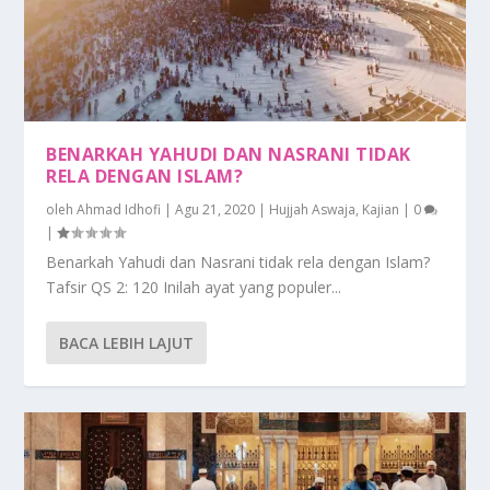
BENARKAH YAHUDI DAN NASRANI TIDAK
RELA DENGAN ISLAM?
oleh
Ahmad Idhofi
|
Agu 21, 2020
|
Hujjah Aswaja
,
Kajian
|
0
|
Benarkah Yahudi dan Nasrani tidak rela dengan Islam?
Tafsir QS 2: 120 Inilah ayat yang populer...
BACA LEBIH LAJUT