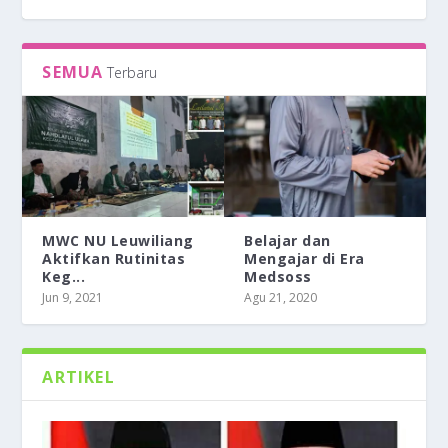
SEMUA
Terbaru
MWC NU Leuwiliang
Belajar dan
Aktifkan Rutinitas
Mengajar di Era
Keg...
Medsoss
BELAJAR DAN MENGAJAR DI ERA MEDSOSS
TEMANKU SYAFAATKU
BERPIKIR TERTIB ALA PESANTREN
BERDAKWAH DAN BERFATWA HANYA
Jun 9, 2021
Agu 21, 2020
DENGAN MODAL SATU AYA...
ARTIKEL