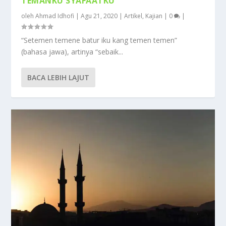
TEMANKU SYAFAATKU
oleh
Ahmad Idhofi
|
Agu 21, 2020
|
Artikel
,
Kajian
|
0
|
“Setemen temene batur iku kang temen temen”
(bahasa jawa), artinya “sebaik...
BACA LEBIH LAJUT