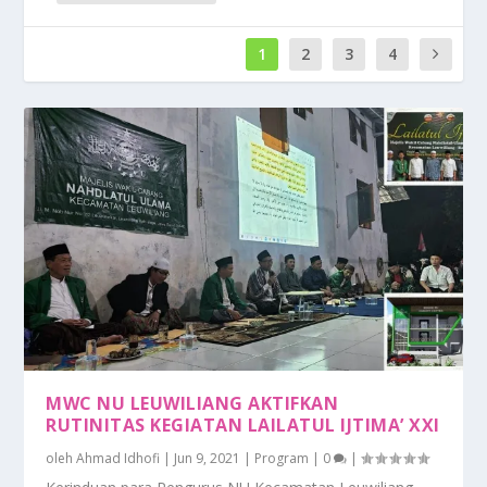
1
2
3
4
MWC NU LEUWILIANG AKTIFKAN
RUTINITAS KEGIATAN LAILATUL IJTIMA’ XXI
oleh
Ahmad Idhofi
|
Jun 9, 2021
|
Program
|
0
|