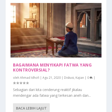
BAGAIMANA MENYIKAPI FATWA YANG
KONTROVERSIAL?
oleh
Ahmad Idhofi
|
Agu 21, 2020
|
Diskusi
,
Kajian
|
0
|
Sebagian dari kita cenderung reaktif jikalau
mendengar ada fatwa yang terkesan aneh dan...
BACA LEBIH LAJUT