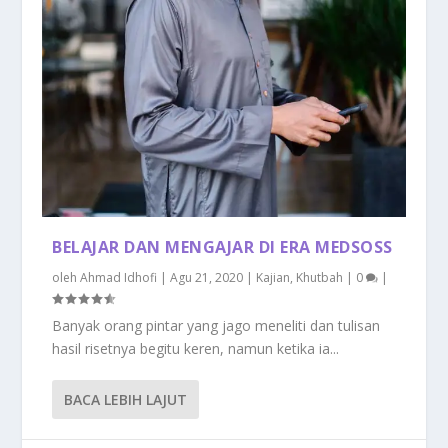
BELAJAR DAN MENGAJAR DI ERA MEDSOSS
oleh
Ahmad Idhofi
|
Agu 21, 2020
|
Kajian
,
Khutbah
|
0
|
Banyak orang pintar yang jago meneliti dan tulisan
hasil risetnya begitu keren, namun ketika ia...
BACA LEBIH LAJUT