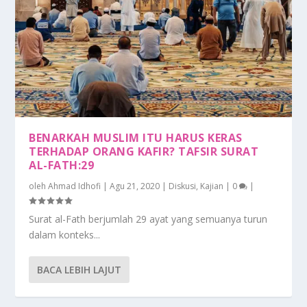
BENARKAH MUSLIM ITU HARUS KERAS
TERHADAP ORANG KAFIR? TAFSIR SURAT
AL-FATH:29
oleh
Ahmad Idhofi
|
Agu 21, 2020
|
Diskusi
,
Kajian
|
0
|
Surat al-Fath berjumlah 29 ayat yang semuanya turun
dalam konteks...
BACA LEBIH LAJUT