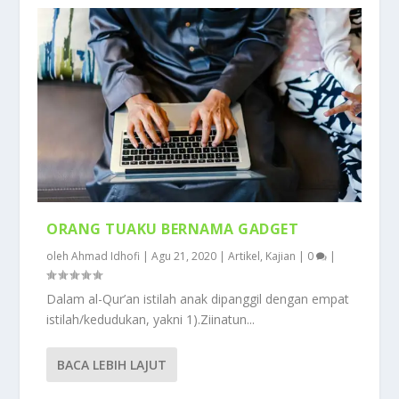
ORANG TUAKU BERNAMA GADGET
oleh
Ahmad Idhofi
|
Agu 21, 2020
|
Artikel
,
Kajian
|
0
|
Dalam al-Qur’an istilah anak dipanggil dengan empat
istilah/kedudukan, yakni 1).Ziinatun...
BACA LEBIH LAJUT