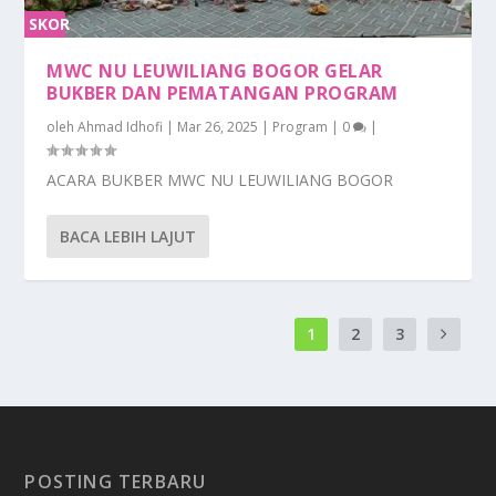
SKOR
0%
MWC NU LEUWILIANG BOGOR GELAR
BUKBER DAN PEMATANGAN PROGRAM
oleh
Ahmad Idhofi
|
Mar 26, 2025
|
Program
|
0
|
ACARA BUKBER MWC NU LEUWILIANG BOGOR
BACA LEBIH LAJUT
1
2
3
POSTING TERBARU