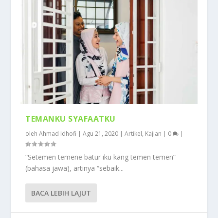
TEMANKU SYAFAATKU
oleh
Ahmad Idhofi
|
Agu 21, 2020
|
Artikel
,
Kajian
|
0
|
“Setemen temene batur iku kang temen temen”
(bahasa jawa), artinya “sebaik...
BACA LEBIH LAJUT