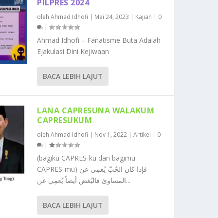
PILPRES 2024
oleh
Ahmad Idhofi
|
Mei 24, 2023
|
Kajian
|
0
|
Ahmad Idhofi – Fanatisme Buta Adalah
Ejakulasi Dini Kejiwaan
BACA LEBIH LAJUT
LANA CAPRESUNA WALAKUM
CAPRESUKUM
oleh
Ahmad Idhofi
|
Nov 1, 2022
|
Artikel
|
0
|
(bagiku CAPRES-ku dan bagimu
CAPRES-mu) فإذا كان الحٌبّ يُعمِي عن
المساوئ فالبُغض أيضاً يُعمِي عن...
BACA LEBIH LAJUT