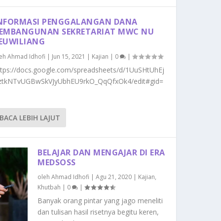
NFORMASI PENGGALANGAN DANA
EMBANGUNAN SEKRETARIAT MWC NU
EUWILIANG
leh
Ahmad Idhofi
|
Jun 15, 2021
|
Kajian
|
0
|
ttps://docs.google.com/spreadsheets/d/1UuSHtUhEj
ztkNTvUGBwSkVJyUbhEU9rkO_QqQfxOk4/edit#gid=
BACA LEBIH LAJUT
BELAJAR DAN MENGAJAR DI ERA
MEDSOSS
oleh
Ahmad Idhofi
|
Agu 21, 2020
|
Kajian
,
Khutbah
|
0
|
Banyak orang pintar yang jago meneliti
dan tulisan hasil risetnya begitu keren,