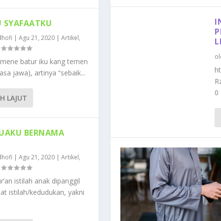
I
 SYAFAATKU
P
hofi
|
Agu 21, 2020
|
Artikel
,
L
|
o
mene batur iku kang temen
h
sa jawa), artinya “sebaik...
R
0
IH LAJUT
UAKU BERNAMA
hofi
|
Agu 21, 2020
|
Artikel
,
|
’an istilah anak dipanggil
t istilah/kedudukan, yakni