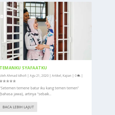
TEMANKU SYAFAATKU
oleh
Ahmad Idhofi
|
Agu 21, 2020
|
Artikel
,
Kajian
|
0
|
“Setemen temene batur iku kang temen temen”
(bahasa jawa), artinya “sebaik...
BACA LEBIH LAJUT