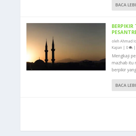
BACA LEB
BERPIKIR
PESANTR
oleh
Ahmad Id
Kajian
|
0
Mengkaji p
mazhab itu 
berpikir yang
BACA LEB