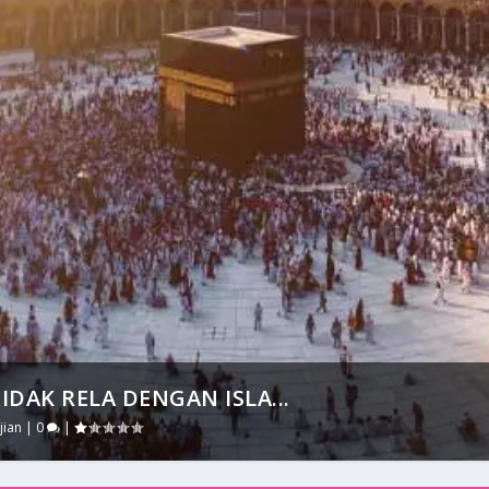
DAK RELA DENGAN ISLA...
INITAS KEGIATAN LAIL...
jian
|
0
|