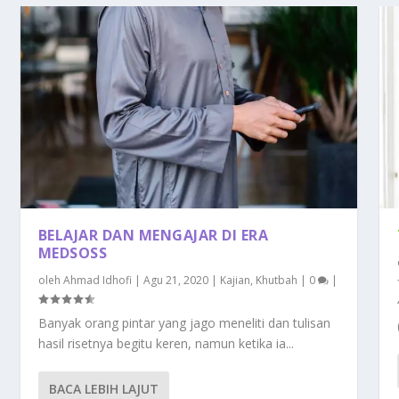
BELAJAR DAN MENGAJAR DI ERA
MEDSOSS
oleh
Ahmad Idhofi
|
Agu 21, 2020
|
Kajian
,
Khutbah
|
0
|
Banyak orang pintar yang jago meneliti dan tulisan
hasil risetnya begitu keren, namun ketika ia...
BACA LEBIH LAJUT