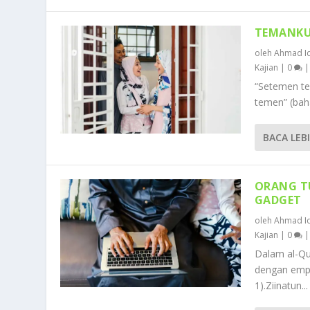
TEMANKU
oleh
Ahmad Id
Kajian
|
0
“Setemen te
temen” (baha
BACA LEB
ORANG T
GADGET
oleh
Ahmad Id
Kajian
|
0
Dalam al-Qur
dengan empa
1).Ziinatun...