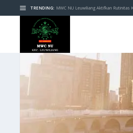
TRENDING:
MWC NU Leuwiliang Aktifkan Rutinitas Keg