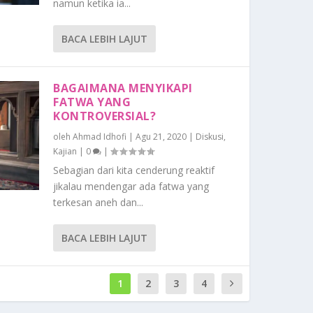
namun ketika ia...
BACA LEBIH LAJUT
BAGAIMANA MENYIKAPI
FATWA YANG
KONTROVERSIAL?
oleh
Ahmad Idhofi
|
Agu 21, 2020
|
Diskusi
,
Kajian
|
0
|
Sebagian dari kita cenderung reaktif
jikalau mendengar ada fatwa yang
terkesan aneh dan...
BACA LEBIH LAJUT
1
2
3
4