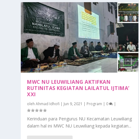
MWC NU LEUWILIANG AKTIFKAN
RUTINITAS KEGIATAN LAILATUL IJTIMA’
XXI
oleh
Ahmad Idhofi
|
Jun 9, 2021
|
Program
|
0
|
Kerinduan para Pengurus NU Kecamatan Leuwiliang
dalam hal ini MWC NU Leuwiliang kepada kegiatan...