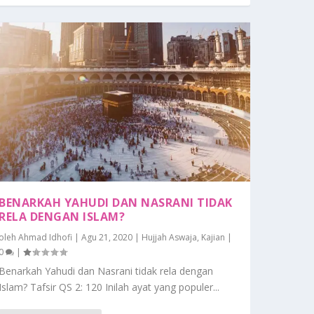
BENARKAH YAHUDI DAN NASRANI TIDAK
RELA DENGAN ISLAM?
oleh
Ahmad Idhofi
|
Agu 21, 2020
|
Hujjah Aswaja
,
Kajian
|
0
|
Benarkah Yahudi dan Nasrani tidak rela dengan
Islam? Tafsir QS 2: 120 Inilah ayat yang populer...