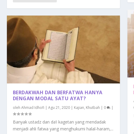
BERDAKWAH DAN BERFATWA HANYA
DENGAN MODAL SATU AYAT?
oleh
Ahmad Idhofi
|
Agu 21, 2020
|
Kajian
,
Khutbah
|
0
|
Banyak ustadz dan da’i kagetan yang mendadak
menjadi ahli fatwa yang menghukumi halal-haram,...