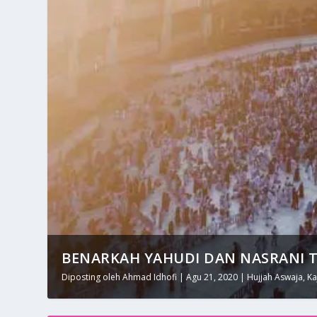
BENARKAH YAHUDI DAN NASRANI TI
MWC NU LEUWILIANG AKTIFKAN RUT
Diposting oleh
Diposting oleh
Ahmad Idhofi
Ahmad Idhofi
|
|
Agu 21, 2020
Jun 9, 2021
|
|
Program
Hujjah Aswaja
|
0
|
,
Ka