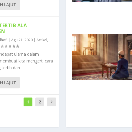
IH LAJUT
 TERTIB ALA
EN
hofi
|
Agu 21, 2020
|
Artikel
,
|
endapat ulama dalam
membuat kita mengerti cara
 tertib dan...
IH LAJUT
1
2