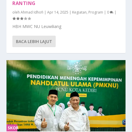
RANTING
oleh
Ahmad Idhofi
|
Apr 14, 2025
|
Kegiatan
,
Program
|
0
|
HBH MWC NU Leuwiliang
BACA LEBIH LAJUT
SKOR