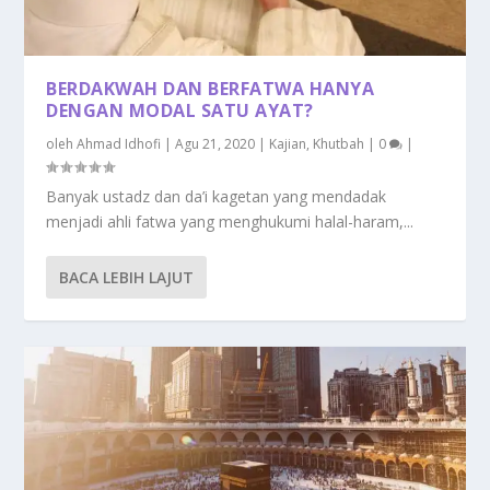
BERDAKWAH DAN BERFATWA HANYA
DENGAN MODAL SATU AYAT?
oleh
Ahmad Idhofi
|
Agu 21, 2020
|
Kajian
,
Khutbah
|
0
|
Banyak ustadz dan da’i kagetan yang mendadak
menjadi ahli fatwa yang menghukumi halal-haram,...
BACA LEBIH LAJUT