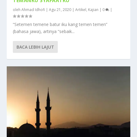
TEMANKU SYAFAATKU
oleh
Ahmad Idhofi
|
Agu 21, 2020
|
Artikel
,
Kajian
|
0
|
“Setemen temene batur iku kang temen temen”
(bahasa jawa), artinya “sebaik...
BACA LEBIH LAJUT