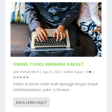
ORANG TUAKU BERNAMA GADGET
oleh
Ahmad Idhofi
|
Agu 21, 2020
|
Artikel
,
Kajian
|
0
|
Dalam al-Qur’an istilah anak dipanggil dengan empat
istilah/kedudukan, yakni 1).Ziinatun...
BACA LEBIH LAJUT