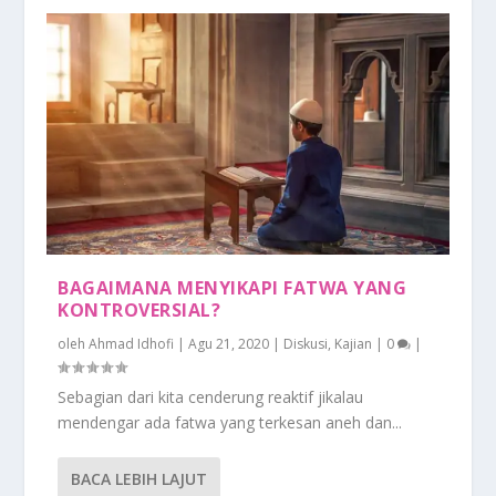
BAGAIMANA MENYIKAPI FATWA YANG
KONTROVERSIAL?
oleh
Ahmad Idhofi
|
Agu 21, 2020
|
Diskusi
,
Kajian
|
0
|
Sebagian dari kita cenderung reaktif jikalau
mendengar ada fatwa yang terkesan aneh dan...
BACA LEBIH LAJUT