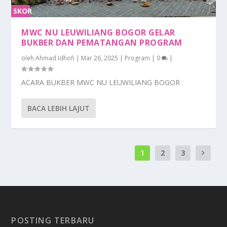
SKOR
0%
MWC NU LEUWILIANG BOGOR GELAR
BUKBER DAN PEMATANGAN PROGRAM
oleh
Ahmad Idhofi
|
Mar 26, 2025
|
Program
|
0
|
ACARA BUKBER MWC NU LEUWILIANG BOGOR
BACA LEBIH LAJUT
1
2
3
POSTING TERBARU