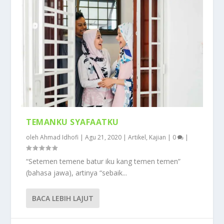
TEMANKU SYAFAATKU
oleh
Ahmad Idhofi
|
Agu 21, 2020
|
Artikel
,
Kajian
|
0
|
“Setemen temene batur iku kang temen temen”
(bahasa jawa), artinya “sebaik...
BACA LEBIH LAJUT