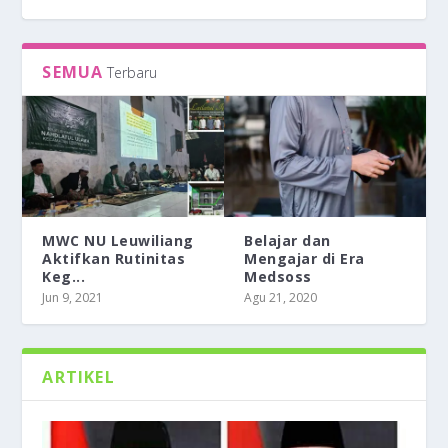
SEMUA
Terbaru
MWC NU Leuwiliang
Belajar dan
Aktifkan Rutinitas
Mengajar di Era
Keg...
Medsoss
BELAJAR DAN MENGAJAR DI ERA MEDSOSS
TEMANKU SYAFAATKU
BERPIKIR TERTIB ALA PESANTREN
BERDAKWAH DAN BERFATWA HANYA
Jun 9, 2021
Agu 21, 2020
DENGAN MODAL SATU AYA...
ARTIKEL