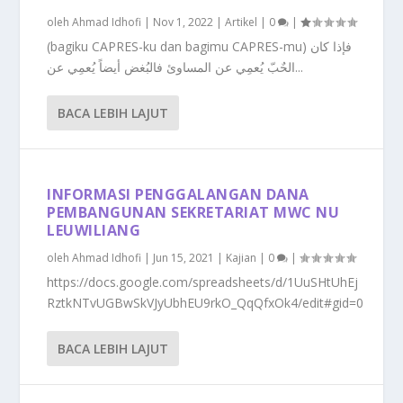
oleh
Ahmad Idhofi
|
Nov 1, 2022
|
Artikel
|
0
|
(bagiku CAPRES-ku dan bagimu CAPRES-mu) فإذا كان
الحٌبّ يُعمِي عن المساوئ فالبُغض أيضاً يُعمِي عن...
BACA LEBIH LAJUT
INFORMASI PENGGALANGAN DANA
PEMBANGUNAN SEKRETARIAT MWC NU
LEUWILIANG
oleh
Ahmad Idhofi
|
Jun 15, 2021
|
Kajian
|
0
|
https://docs.google.com/spreadsheets/d/1UuSHtUhEj
RztkNTvUGBwSkVJyUbhEU9rkO_QqQfxOk4/edit#gid=0
BACA LEBIH LAJUT