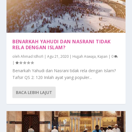
BENARKAH YAHUDI DAN NASRANI TIDAK
RELA DENGAN ISLAM?
oleh
Ahmad Idhofi
|
Agu 21, 2020
|
Hujjah Aswaja
,
Kajian
|
0
|
Benarkah Yahudi dan Nasrani tidak rela dengan Islam?
Tafsir QS 2: 120 Inilah ayat yang populer...
BACA LEBIH LAJUT