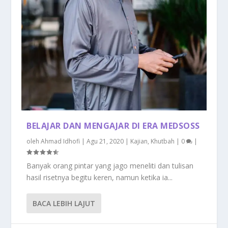
BELAJAR DAN MENGAJAR DI ERA MEDSOSS
oleh
Ahmad Idhofi
|
Agu 21, 2020
|
Kajian
,
Khutbah
|
0
|
Banyak orang pintar yang jago meneliti dan tulisan
hasil risetnya begitu keren, namun ketika ia...
BACA LEBIH LAJUT