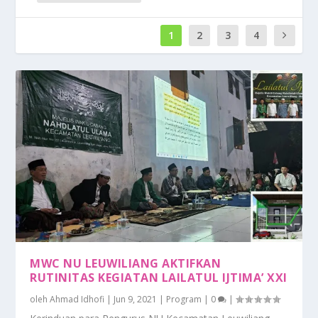
1
2
3
4
MWC NU LEUWILIANG AKTIFKAN
RUTINITAS KEGIATAN LAILATUL IJTIMA’ XXI
oleh
Ahmad Idhofi
|
Jun 9, 2021
|
Program
|
0
|