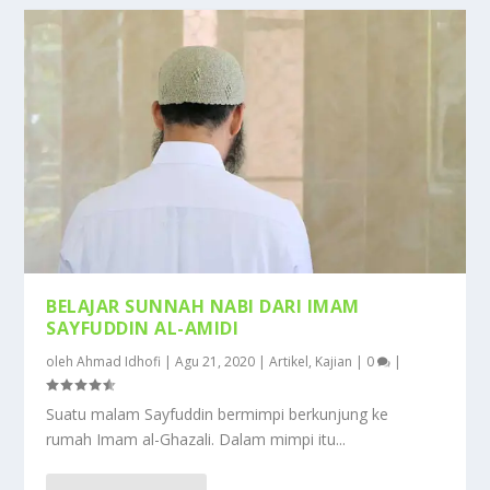
BELAJAR SUNNAH NABI DARI IMAM
SAYFUDDIN AL-AMIDI
oleh
Ahmad Idhofi
|
Agu 21, 2020
|
Artikel
,
Kajian
|
0
|
Suatu malam Sayfuddin bermimpi berkunjung ke
rumah Imam al-Ghazali. Dalam mimpi itu...