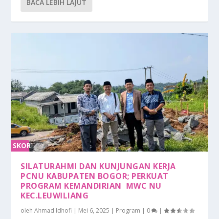
BACA LEBIH LAJUT
SKOR
0%
SILATURAHMI DAN KUNJUNGAN KERJA
PCNU KABUPATEN BOGOR; PERKUAT
PROGRAM KEMANDIRIAN MWC NU
KEC.LEUWILIANG
oleh
Ahmad Idhofi
|
Mei 6, 2025
|
Program
|
0
|