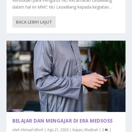
Kerinduan para Pengurus NU Kecamatan Leuwiliang
dalam hal ini MWC NU Leuwiliang kepada kegiatan...
BACA LEBIH LAJUT
BELAJAR DAN MENGAJAR DI ERA MEDSOSS
oleh
Ahmad Idhofi
|
Agu 21, 2020
|
Kajian
,
Khutbah
|
0
|