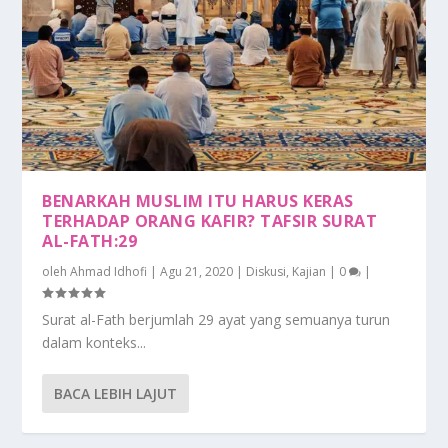
BENARKAH MUSLIM ITU HARUS KERAS
TERHADAP ORANG KAFIR? TAFSIR SURAT
AL-FATH:29
oleh
Ahmad Idhofi
|
Agu 21, 2020
|
Diskusi
,
Kajian
|
0
|
Surat al-Fath berjumlah 29 ayat yang semuanya turun
dalam konteks...
BACA LEBIH LAJUT