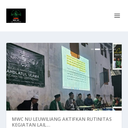
BENARKAH YAHUDI DAN NASRANI TIDAK
MWC NU LEUWILIANG AKTIFKAN RUTINITAS
RELA DENGAN ISLA...
KEGIATAN LAIL...