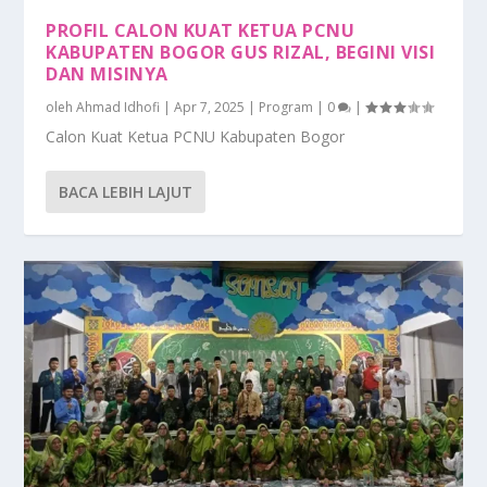
0%
PROFIL CALON KUAT KETUA PCNU
KABUPATEN BOGOR GUS RIZAL, BEGINI VISI
DAN MISINYA
oleh
Ahmad Idhofi
|
Apr 7, 2025
|
Program
|
0
|
Calon Kuat Ketua PCNU Kabupaten Bogor
BACA LEBIH LAJUT