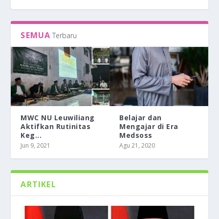
SEMUA
Terbaru
MWC NU Leuwiliang
Belajar dan
Aktifkan Rutinitas
Mengajar di Era
Keg...
Medsoss
BELAJAR DAN MENGAJAR DI ERA MEDSOSS
TEMANKU SYAFAATKU
BERPIKIR TERTIB ALA PESANTREN
BERDAKWAH DAN BERFATWA HANYA
Jun 9, 2021
Agu 21, 2020
DENGAN MODAL SATU AYA...
ARTIKEL