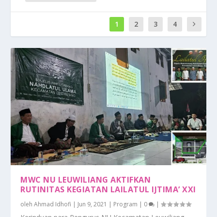
1
2
3
4
MWC NU LEUWILIANG AKTIFKAN
RUTINITAS KEGIATAN LAILATUL IJTIMA’ XXI
oleh
Ahmad Idhofi
|
Jun 9, 2021
|
Program
|
0
|