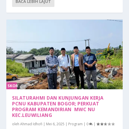
BACA LEBIH LAJUT
SKOR
0%
SILATURAHMI DAN KUNJUNGAN KERJA
PCNU KABUPATEN BOGOR; PERKUAT
PROGRAM KEMANDIRIAN MWC NU
KEC.LEUWILIANG
oleh
Ahmad Idhofi
|
Mei 6, 2025
|
Program
|
0
|