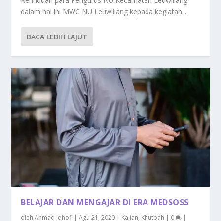
Kerinduan para Pengurus NU Kecamatan Leuwiliang
dalam hal ini MWC NU Leuwiliang kepada kegiatan...
BACA LEBIH LAJUT
BELAJAR DAN MENGAJAR DI ERA MEDSOSS
oleh
Ahmad Idhofi
|
Agu 21, 2020
|
Kajian
,
Khutbah
|
0
|