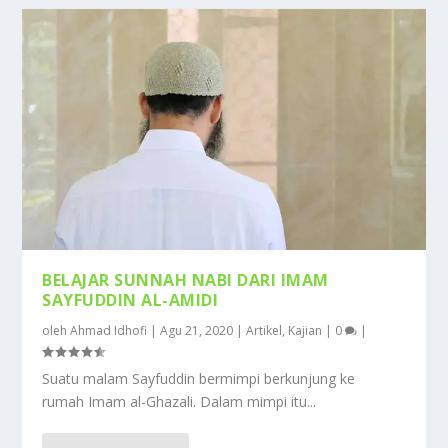
BELAJAR SUNNAH NABI DARI IMAM
SAYFUDDIN AL-AMIDI
oleh
Ahmad Idhofi
|
Agu 21, 2020
|
Artikel
,
Kajian
|
0
|
Suatu malam Sayfuddin bermimpi berkunjung ke
rumah Imam al-Ghazali. Dalam mimpi itu...