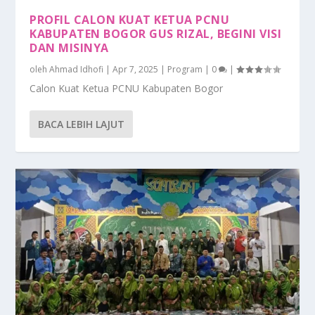
0%
PROFIL CALON KUAT KETUA PCNU
KABUPATEN BOGOR GUS RIZAL, BEGINI VISI
DAN MISINYA
oleh
Ahmad Idhofi
|
Apr 7, 2025
|
Program
|
0
|
Calon Kuat Ketua PCNU Kabupaten Bogor
BACA LEBIH LAJUT