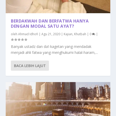
BERDAKWAH DAN BERFATWA HANYA
DENGAN MODAL SATU AYAT?
oleh
Ahmad Idhofi
|
Agu 21, 2020
|
Kajian
,
Khutbah
|
0
|
Banyak ustadz dan da’i kagetan yang mendadak
menjadi ahli fatwa yang menghukumi halal-haram,...
BACA LEBIH LAJUT