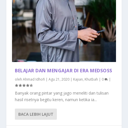
BELAJAR DAN MENGAJAR DI ERA MEDSOSS
oleh
Ahmad Idhofi
|
Agu 21, 2020
|
Kajian
,
Khutbah
|
0
|
Banyak orang pintar yang jago meneliti dan tulisan
hasil risetnya begitu keren, namun ketika ia...
BACA LEBIH LAJUT