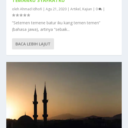
TEMANKU SYAFAATKU
oleh
Ahmad Idhofi
|
Agu 21, 2020
|
Artikel
,
Kajian
|
0
|
“Setemen temene batur iku kang temen temen”
(bahasa jawa), artinya “sebaik...
BACA LEBIH LAJUT