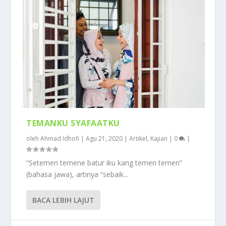
TEMANKU SYAFAATKU
oleh
Ahmad Idhofi
|
Agu 21, 2020
|
Artikel
,
Kajian
|
0
|
“Setemen temene batur iku kang temen temen”
(bahasa jawa), artinya “sebaik...
BACA LEBIH LAJUT