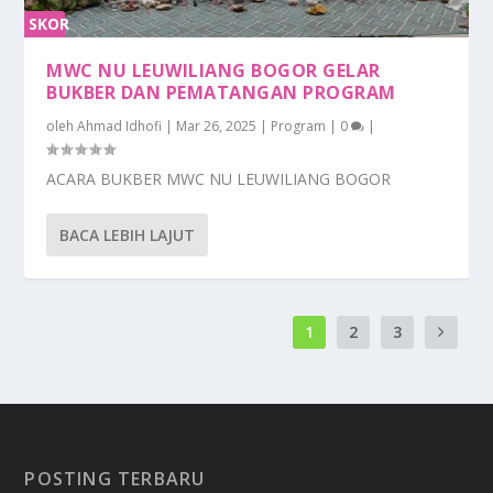
SKOR
0%
MWC NU LEUWILIANG BOGOR GELAR
BUKBER DAN PEMATANGAN PROGRAM
oleh
Ahmad Idhofi
|
Mar 26, 2025
|
Program
|
0
|
ACARA BUKBER MWC NU LEUWILIANG BOGOR
BACA LEBIH LAJUT
1
2
3
POSTING TERBARU