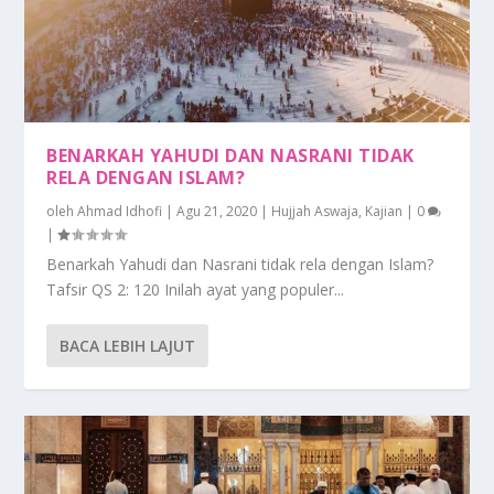
BENARKAH YAHUDI DAN NASRANI TIDAK
RELA DENGAN ISLAM?
oleh
Ahmad Idhofi
|
Agu 21, 2020
|
Hujjah Aswaja
,
Kajian
|
0
|
Benarkah Yahudi dan Nasrani tidak rela dengan Islam?
Tafsir QS 2: 120 Inilah ayat yang populer...
BACA LEBIH LAJUT