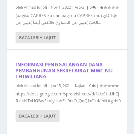
oleh
Ahmad Idhofi
|
Nov 1, 2022
|
Artikel
|
0
|
(bagiku CAPRES-ku dan bagimu CAPRES-mu) فإذا كان
الحٌبّ يُعمِي عن المساوئ فالبُغض أيضاً يُعمِي عن...
BACA LEBIH LAJUT
INFORMASI PENGGALANGAN DANA
PEMBANGUNAN SEKRETARIAT MWC NU
LEUWILIANG
oleh
Ahmad Idhofi
|
Jun 15, 2021
|
Kajian
|
0
|
https://docs.google.com/spreadsheets/d/1UuSHtUhEj
RztkNTvUGBwSkVJyUbhEU9rkO_QqQfxOk4/edit#gid=0
BACA LEBIH LAJUT