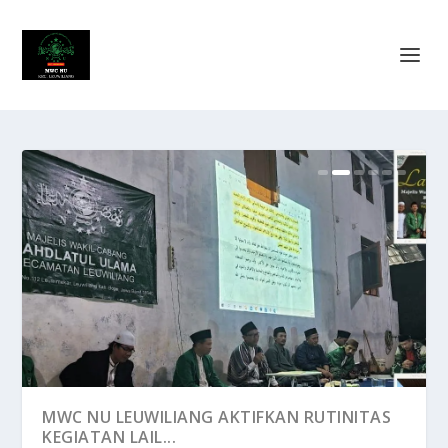
BENARKAH YAHUDI DAN NASRANI TIDAK
MWC NU LEUWILIANG AKTIFKAN RUTINITAS
RELA DENGAN ISLA...
KEGIATAN LAIL...