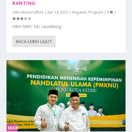
RANTING
oleh
Ahmad Idhofi
|
Apr 14, 2025
|
Kegiatan
,
Program
|
0
|
HBH MWC NU Leuwiliang
BACA LEBIH LAJUT
SKOR