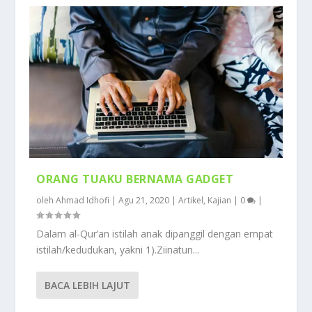
ORANG TUAKU BERNAMA GADGET
oleh
Ahmad Idhofi
|
Agu 21, 2020
|
Artikel
,
Kajian
|
0
|
Dalam al-Qur’an istilah anak dipanggil dengan empat
istilah/kedudukan, yakni 1).Ziinatun...
BACA LEBIH LAJUT