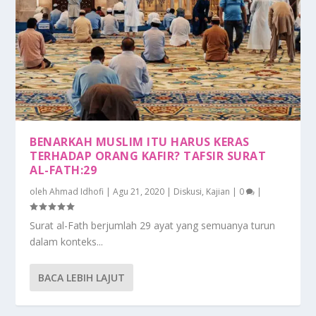
BENARKAH MUSLIM ITU HARUS KERAS
TERHADAP ORANG KAFIR? TAFSIR SURAT
AL-FATH:29
oleh
Ahmad Idhofi
|
Agu 21, 2020
|
Diskusi
,
Kajian
|
0
|
Surat al-Fath berjumlah 29 ayat yang semuanya turun
dalam konteks...
BACA LEBIH LAJUT